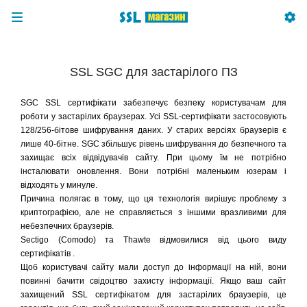
SSL SGC для застарілого ПЗ
SGC SSL сертифікати забезпечує безпеку користувачам для
роботи у застарілих браузерах. Усі SSL-сертифікати застосовують
128/256-бітове шифрування даних. У старих версіях браузерів є
лише 40-бітне. SGC збільшує рівень шифрування до безпечного та
захищає всіх відвідувачів сайту. При цьому їм не потрібно
інсталювати оновлення. Вони потрібні маленьким юзерам і
відходять у минуле.
Причина полягає в тому, що ця технологія вирішує проблему з
криптографією, але не справляється з іншими вразливими для
небезпечних браузерів.
Sectigo (Comodo) та Thawte відмовилися від цього виду
сертифікатів .
Щоб користувачі сайту мали доступ до інформації на ній, вони
повинні бачити свідоцтво захисту інформації. Якщо ваш сайт
захищений SSL сертифікатом для застарілих браузерів, це