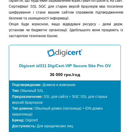
гарантія, що будь-який зацікавлений користувач потрапить на сайт.
Сертифікат SSL SGC для старих версій браузерів має посилене
шифрування і стане вашим сайтом справжнім підтвердженням
безпеки та захищеності інформації.
Опція буде корисною, якщо відвідувачі ресурсу - деякі держ.
установи чи бюджетні організації. Здебільшого вони працюють із
застарілою технічною базою.
Digicert id311 DigiCert-VIP Secure Site Pro OV
36 000 грн./год
Подтверждение:
Домена и компании
Тип:
Обычный SSL
Предназначение:
SSL для сайта + SGC SSL для старых
версий браузеров
Тип домена:
Обычный домен (латиница) + IDN домен
(кириллица)
Бренд:
Digicert
Доступность:
Для юридических лиц