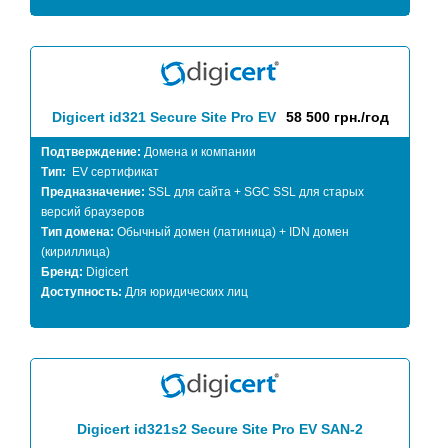
Digicert id321 Secure Site Pro EV
58 500 грн./год
Подтверждение:
Домена и компании
Тип:
EV сертификат
Предназначение:
SSL для сайта + SGC SSL для старых
версий браузеров
Тип домена:
Обычный домен (латиница) + IDN домен
(кириллица)
Бренд:
Digicert
Доступность:
Для юридических лиц
Digicert id321s2 Secure Site Pro EV SAN-2