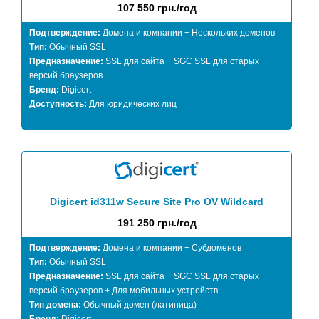
107 550 грн./год
Подтверждение:
Домена и компании + Нескольких доменов
Тип:
Обычный SSL
Предназначение:
SSL для сайта + SGC SSL для старых
версий браузеров
Бренд:
Digicert
Доступность:
Для юридических лиц
Digicert id311w Secure Site Pro OV Wildcard
191 250 грн./год
Подтверждение:
Домена и компании + Субдоменов
Тип:
Обычный SSL
Предназначение:
SSL для сайта + SGC SSL для старых
версий браузеров + Для мобильных устройств
Тип домена:
Обычный домен (латиница)