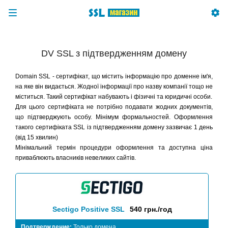
DV SSL з підтвердженням домену
Domain SSL - сертифікат, що містить інформацію про доменне ім'я,
на яке він видається. Жодної інформації про назву компанії тощо не
міститься. Такий сертифікат набувають і фізичні та юридичні особи.
Для цього сертифіката не потрібно подавати жодних документів,
що підтверджують особу. Мінімум формальностей. Оформлення
такого сертифіката SSL із підтвердженням домену зазвичає 1 день
(від 15 хвилин)
Мінімальний термін процедури оформлення та доступна ціна
приваблюють власників невеликих сайтів.
Sectigo Positive SSL
540 грн./год
Подтверждение:
Только домена