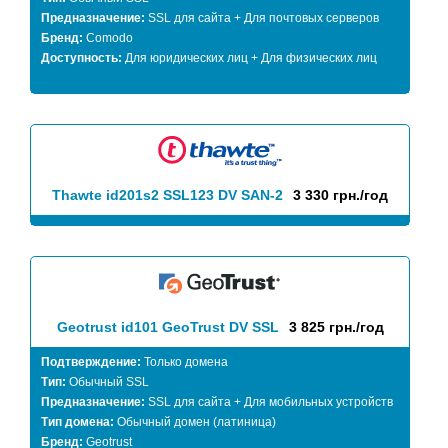
Предназначение:
SSL для сайта + Для почтовых серверов
Бренд:
Comodo
Доступность:
Для юридических лиц + Для физических лиц
Thawte id201s2 SSL123 DV SAN-2
3 330 грн./год
Geotrust id101 GeoTrust DV SSL
3 825 грн./год
Подтверждение:
Только домена
Тип:
Обычный SSL
Предназначение:
SSL для сайта + Для мобильных устройств
Тип домена:
Обычный домен (латиница)
Бренд:
Geotrust