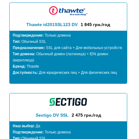
Thawte id201SSL123 DV
1 845 грн./год
Подтверждение:
Только домена
Тип:
Обычный SSL
Предназначение:
SSL для сайта + Для мобильных устройств
Тип домена:
Обычный домен (латиница) + IDN домен
(кириллица)
Бренд:
Thawte
Доступность:
Для юридических лиц + Для физических лиц
Sectigo DV SSL
2 475 грн./год
Наш выбор:
Да
Подтверждение:
Только домена
Тип:
Обычный SSL