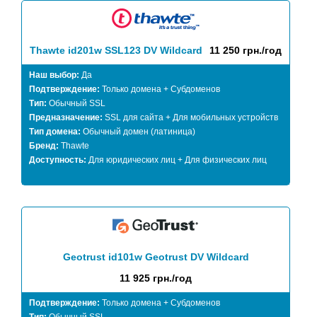
Thawte id201w SSL123 DV Wildcard
11 250 грн./год
Наш выбор:
Да
Подтверждение:
Только домена + Субдоменов
Тип:
Обычный SSL
Предназначение:
SSL для сайта + Для мобильных устройств
Тип домена:
Обычный домен (латиница)
Бренд:
Thawte
Доступность:
Для юридических лиц + Для физических лиц
Geotrust id101w Geotrust DV Wildcard
11 925 грн./год
Подтверждение:
Только домена + Субдоменов