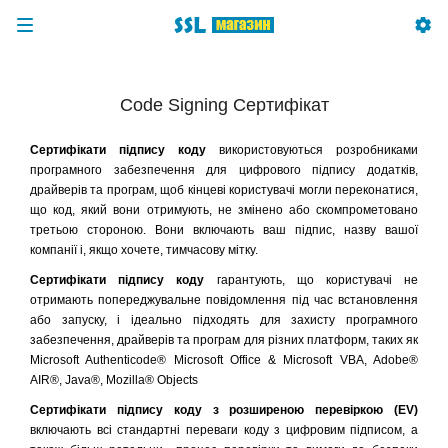
Code Signing Сертифікат
Сертифікати підпису коду
використовуються розробниками
програмного забезпечення для цифрового підпису додатків,
драйверів та програм, щоб кінцеві користувачі могли переконатися,
що код, який вони отримують, не змінено або скомпрометовано
третьою стороною. Вони включають ваш підпис, назву вашої
компанії і, якщо хочете, тимчасову мітку.
Сертифікати підпису коду
гарантують, що користувачі не
отримають попереджувальне повідомлення під час встановлення
або запуску, і ідеально підходять для захисту програмного
забезпечення, драйверів та програм для різних платформ, таких як
Microsoft Authenticode® Microsoft Office & Microsoft VBA, Adobe®
AIR®, Java®, Mozilla® Objects
Сертифікати підпису коду з розширеною перевіркою (EV)
включають всі стандартні переваги коду з цифровим підписом, а