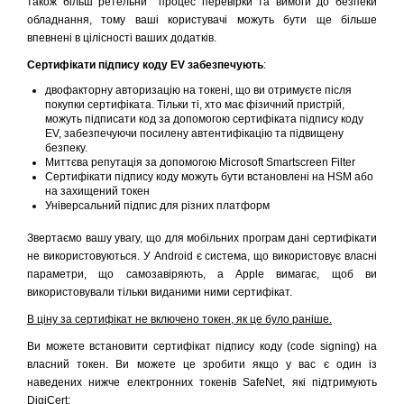
також більш ретельни процес перевірки та вимоги до безпеки
обладнання, тому ваші користувачі можуть бути ще більше
впевнені в цілісності ваших додатків.
Сертифікати підпису коду EV забезпечують
:
двофакторну авторизацію на токені, що ви отримуєте після
покупки сертифіката. Тільки ті, хто має фізичний пристрій,
можуть підписати код за допомогою сертифіката підпису коду
EV, забезпечуючи посилену автентифікацію та підвищену
безпеку.
Миттєва репутація за допомогою Microsoft Smartscreen Filter
Сертифікати підпису коду можуть бути встановлені на HSM або
на захищений токен
Універсальний підпис для різних платформ
Звертаємо вашу увагу, що для мобільних програм дані сертифікати
не використовуються. У Android є система, що використовує власні
параметри, що самозавіряють, а Apple вимагає, щоб ви
використовували тільки виданими ними сертифікат.
В ціну за сертифікат не включено токен, як це було раніше.
Ви можете встановити сертифікат підпису коду (code signing) на
власний токен. Ви можете це зробити якщо у вас є один із
наведених нижче електронних токенів SafeNet, які підтримують
DigiCert: