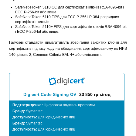
SafeNet eToken 5110 CC для сертифікатів ключів RSA 4096-bit і
ECC P-256-bit або вище.
SafeNet eToken 5110 FIPS для ECC P-256 і P-384-розрядних
сертифікатів ключів.
SafeNet eToken 5110+ FIPS для сертифікатів ключів RSA 4096-bit
і ECC P-256-bit або вище.
Галузеві стандарти вимагатимуть зберігання закритих ключів для
сертифікатів підпису коду на обладнанні, сертифікованому як FIPS
140, рівень 2, Common Criteria EAL 4+ або еквівалент.
Digicert Code Signing OV
23 850 грн./год
Подтверждение:
Цифровая подпись программ
Бренд:
Symantec
Доступность:
Для юридических лиц
Бренд:
Symantec
Доступность:
Для юридических лиц