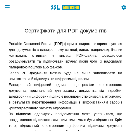
Сертифікати для PDF документів
Portable Document Format (PDF) формат широко використовується
для документів в електронному вигляді, однак, наприклад, бланки
контрактів, отримані у вигляді PDF-файлів, доводилося
роздруковувати та підписувати вручну, після чого їх надсилали
паперовою поштою або факсом.
Тепер PDF-документи можна буде не лише заповнювати на
комп'ютері, а й підписувати цифровим підписом.
Електронний цифровий підпис – це реквізит електронного
документа, призначений для захисту документа від підробки.
Електронний цифровий підпис є послідовністю символів, отриманої
в результаті перетворення інформації з використанням засобів
криптографічного захисту інформації.
За підписом одержувач повідомлення може упевнитися, що
повідомлення підписано саме тим, ким і мало бути підписано. Крім
того, підписаний електронним цифровим підписом документ