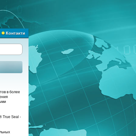
Контакти
тов в более
дения
ыми
 True Seal -
льных