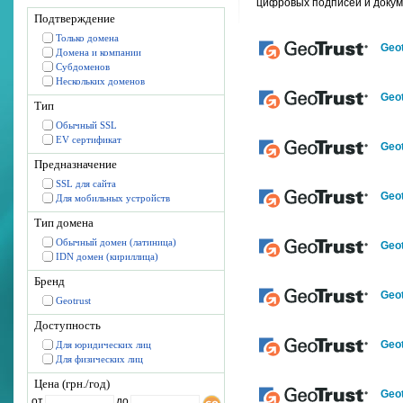
цифровых подписей и докум
Подтверждение
Только домена
Geot
Домена и компании
Субдоменов
Нескольких доменов
Geot
Тип
Обычный SSL
EV сертификат
Geo
Предназначение
SSL для сайта
Geot
Для мобильных устройств
Тип домена
Обычный домен (латиница)
Geot
IDN домен (кириллица)
Бренд
Geot
Geotrust
Доступность
Geo
Для юридических лиц
Для физических лиц
Цена (грн./год)
Geot
от
до