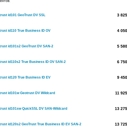
ентов.
3 825
rust id101 GeoTrust DV SSL
4 050
rust id110 True Business ID OV
5 580
trust id101s2 GeoTrust DV SAN-2
6 750
rust id110s2 True Business ID OV SAN-2
9 450
rust id120 True Business ID EV
11 925
rust id101w Geotrust DV Wildcard
13 275
trust id101sw QuickSSL DV SAN-Wildcard
13 725
rust id120s2 GeoTrust True Business ID EV SAN-2