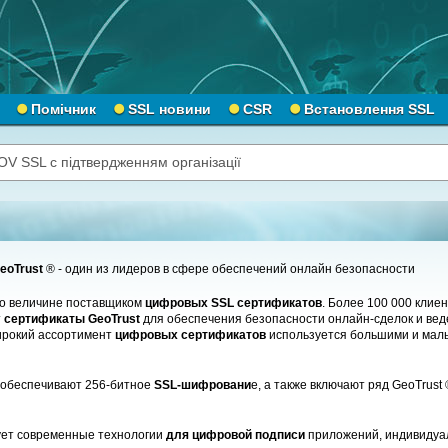
Помічник
SSL новини
CSR
Встановлення SSL
OV SSL с підтвердженням організації
eoTrust
® - один из лидеров в сфере обеспечений онлайн безопасности
по величине поставщиком
цифровых SSL сертификатов
. Более 100 000 клиен
т
сертификаты GeoTrust
для обеспечения безопасности онлайн-сделок и ве
ирокий ассортимент
цифровых сертификатов
используется большими и мал
обеспечивают 256-битное
SSL-шифровани
е, а также включают ряд GeoTrust ®
ет современные технологии
для цифровой подписи
приложений, индивидуа