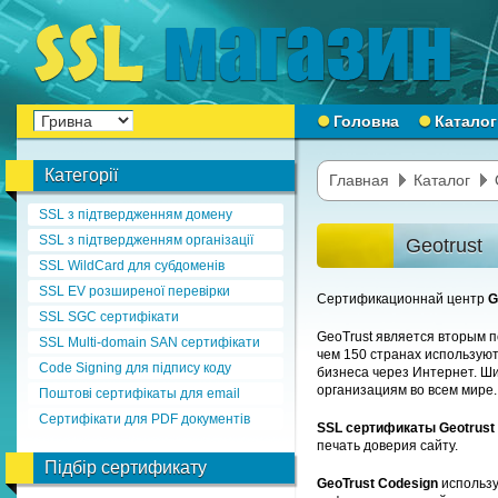
Головна
Каталог
Категорії
Главная
Каталог
SSL з підтвердженням домену
SSL з підтвердженням організації
Geotrust
SSL WildCard для субдоменів
SSL EV розширеної перевірки
Сертификационнай центр
G
SSL SGC сертифікати
GeoTrust является вторым 
SSL Multi-domain SAN сертифікати
чем 150 странах использую
Code Signing для підпису коду
бизнеса через Интернет. Ш
организациям во всем мире.
Поштові сертифікаты для email
Сертифікати для PDF документів
SSL сертификаты Geotrust
печать доверия сайту.
Підбір сертификату
GeoTrust Codesign
использу