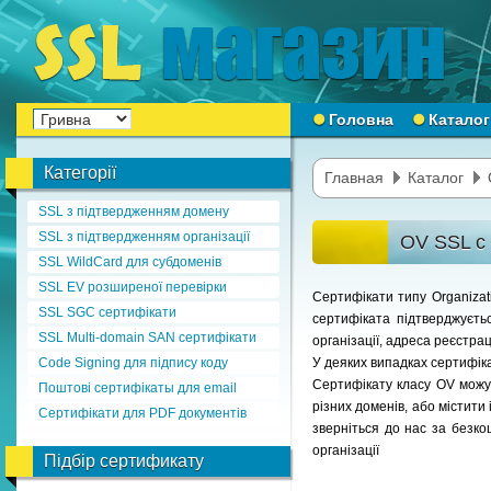
Головна
Каталог
Категорії
Главная
Каталог
SSL з підтвердженням домену
SSL з підтвердженням організації
OV SSL с 
SSL WildCard для субдоменів
SSL EV розширеної перевірки
Сертифікати типу Organiza
SSL SGC сертифікати
сертифіката підтверджуєть
SSL Multi-domain SAN сертифікати
організації, адреса реєстра
Code Signing для підпису коду
У деяких випадках сертифік
Сертифікату класу OV можут
Поштові сертифікаты для email
різних доменів, або містити
Сертифікати для PDF документів
зверніться до нас за безк
організації
Підбір сертификату