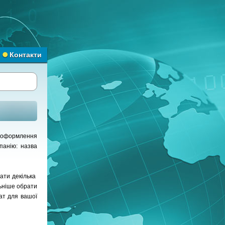
Контакти
у оформлення
панію: назва
ати декілька
льніше обрати
ат для вашої