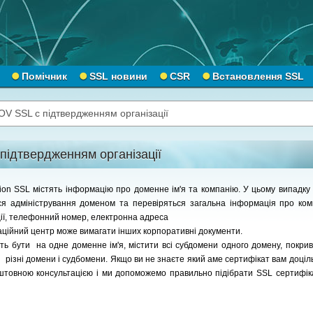
Помічник
SSL новини
CSR
Встановлення SSL
OV SSL с підтвердженням організації
підтвердженням організації
tion SSL містять інформацію про доменне ім'я та компанію. У цьому випадк
ся адміністрування доменом та перевіряться
загальна інформація про ком
ції, телефонний номер, електронна адреса
аційний центр може вимагати інших корпоративні документи.
ь бути на одне доменне ім'я, містити всі субдомени одного домену, покрив
 і різні домени і судбомени. Якщо ви не знаєте який аме сертифікат вам доці
оштовною консультацією і ми допоможемо правильно підібрати SSL сертифік