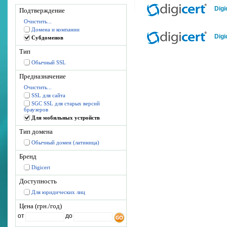
Digi
Подтверждение
Очистить...
Домена и компании
Digi
Субдоменов
Тип
Обычный SSL
Предназначение
Очистить...
SSL для сайта
SGC SSL для старых версий
браузеров
Для мобильных устройств
Тип домена
Обычный домен (латиница)
Бренд
Digicert
Доступность
Для юридических лиц
Цена (грн./год)
от
до