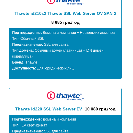
Thawte id210s2 Thawte SSL Web Server OV SAN-2
8 685 грн./год
Подтверждение:
Домена и компании + Нескольких доменов
Тип:
Обычный SSL
Предназначение:
SSL для сайта
Тип домена:
Обычный домен (латиница) + IDN домен
(кириллица)
Бренд:
Thawte
Доступность:
Для юридических лиц
Thawte id220 SSL Web Server EV
10 080 грн./год
Подтверждение:
Домена и компании
Тип:
EV сертификат
Предназначение:
SSL для сайта