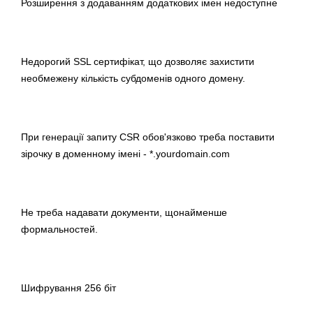
Розширення з додаванням додаткових імен недоступне
Недорогий SSL сертифікат, що дозволяє захистити
необмежену кількість субдоменів одного домену.
При генерації запиту CSR обов'язково треба поставити
зірочку в доменному імені - *.yourdomain.com
Не треба надавати документи, щонайменше
формальностей.
Шифрування 256 біт