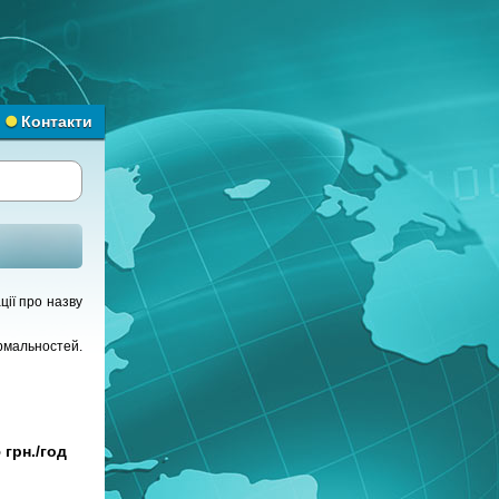
Контакти
ції про назву
рмальностей.
 грн./год