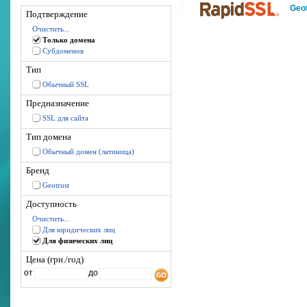
Geot
Подтверждение
Очистить...
Только домена
Субдоменов
Тип
Обычный SSL
Предназначение
SSL для сайта
Тип домена
Обычный домен (латиница)
Бренд
Geotrust
Доступность
Очистить...
Для юридических лиц
Для физических лиц
Цена (грн./год)
от
до