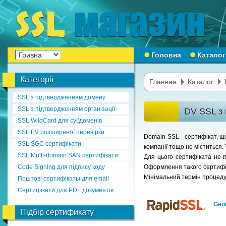
Головна
Каталог
Категорії
Главная
Каталог
SSL з підтвердженням домену
SSL з підтвердженням організації
DV SSL з
SSL WildCard для субдоменів
SSL EV розширеної перевірки
Domain SSL - сертифікат, що
SSL SGC сертифікати
компанії тощо не міститься.
SSL Multi-domain SAN сертифікати
Для цього сертифіката не 
Code Signing для підпису коду
Оформлення такого сертифік
Мінімальний термін процеду
Поштові сертифікаты для email
Сертифікати для PDF документів
Geot
Підбір сертификату