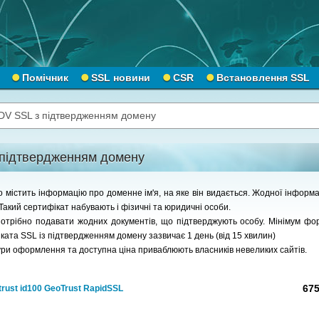
Помічник
SSL новини
CSR
Встановлення SSL
DV SSL з підтвердженням домену
 підтвердженням домену
 містить інформацію про доменне ім'я, на яке він видається. Жодної інформа
 Такий сертифікат набувають і фізичні та юридичні особи.
потрібно подавати жодних документів, що підтверджують особу. Мінімум фо
ата SSL із підтвердженням домену зазвичає 1 день (від 15 хвилин)
ри оформлення та доступна ціна приваблюють власників невеликих сайтів.
675
rust id100 GeoTrust RapidSSL