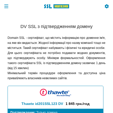
DV SSL з підтвердженням домену
Domain SSL - сертифікат, що містить інформацію про доменне ім'я,
на яке він видається. Жодної інформації про назву компанії тощо не
міститься. Такий сертифікат набувають і фізичні та юридичні особи.
Для цього сертифіката не потрібно подавати жодних документів,
що підтверджують особу. Мінімум формальностей. Оформлення
такого сертифіката SSL із підтвердженням домену зазвичає 1 день
(від 15 хвилин)
Мінімальний термін процедури оформлення та доступна ціна
приваблюють власників невеликих сайтів.
Thawte id201SSL123 DV
1 845 грн./год
Подтверждение:
Только домена