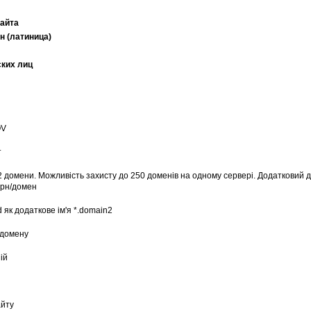
сайта
 (латиница)
ких лиц
OV
т
 домени. Можливість захисту до 250 доменів на одному сервері. Додатковий 
грн/домен
як додаткове ім'я *.domain2
 домену
ій
айту