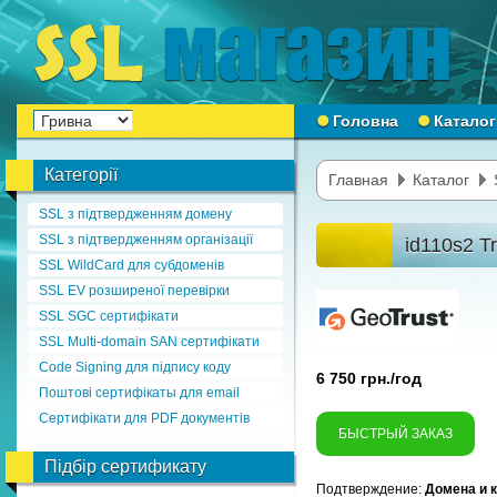
Головна
Каталог
Категорії
Главная
Каталог
SSL з підтвердженням домену
SSL з підтвердженням організації
id110s2 T
SSL WildCard для субдоменів
SSL EV розширеної перевірки
SSL SGC сертифікати
SSL Multi-domain SAN сертифікати
Code Signing для підпису коду
6 750 грн./год
Поштові сертифікаты для email
Сертифікати для PDF документів
БЫСТРЫЙ ЗАКАЗ
Підбір сертификату
Подтверждение:
Домена и 