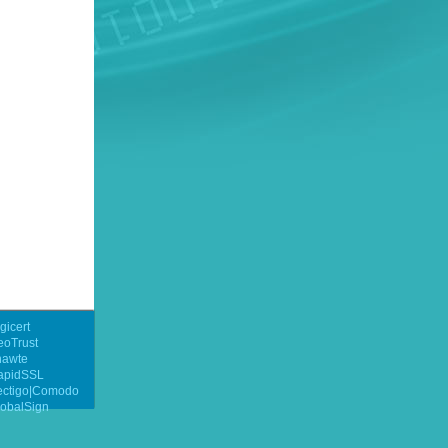
gicert
eoTrust
hawte
apidSSL
ectigo|Comodo
obalSign