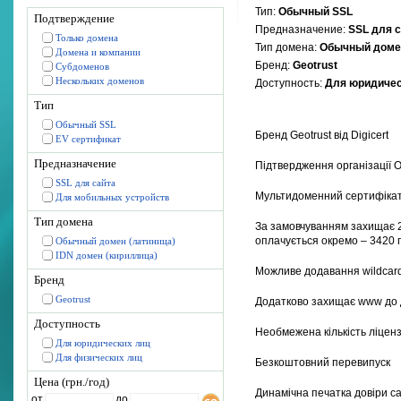
Тип:
Обычный SSL
Подтверждение
Предназначение:
SSL для 
Только домена
Тип домена:
Обычный домен
Домена и компании
Бренд:
Geotrust
Субдоменов
Нескольких доменов
Доступность:
Для юридичес
Тип
Обычный SSL
Бренд Geotrust від Digicert
EV сертификат
Предназначение
Підтвердження організації 
SSL для сайта
Мультидоменний сертифіка
Для мобильных устройств
Тип домена
За замовчуванням захищає 2
оплачується окремо – 3420 
Обычный домен (латиница)
IDN домен (кириллица)
Можливе додавання wildcard 
Бренд
Geotrust
Додатково захищає www до
Доступность
Необмежена кількість ліценз
Для юридических лиц
Для физических лиц
Безкоштовний перевипуск
Цена (грн./год)
Динамічна печатка довіри с
от
до