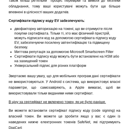
також більш ретельни процес перевірки та вимоги до безпеки
обладнання, тому ваші користувачі можуть бути ще більше
впевнені в цілісності ваших додатків.
Сертифікати підпису коду EV забезпечують
:
двофакторну авторизацію на токені, що ви отримуєте після
покупки сертифіката. Тільки ті, хто має фізичний пристрій,
можуть підписати код за допомогою сертифіката підпису коду
EV, забезпечуючи посилену автентифікацію та підвищену
безпеку.
Миттєва репутація за допомогою Microsoft Smartscreen Filter
Сертифікати підпису коду можуть бути встановлені на HSM або
на захищений токен
Універсальний підпис для різних платформ
Звертаємо вашу увагу, що для мобільних програм дані сертифікати
не використовуються. У Android є система, що використовує власні
параметри, що самозавіряють, а Apple вимагає, щоб ви
використовували тільки виданими ними сертифікат.
В ціну за сертифікат не включено токен, як це було раніше.
Ви можете встановити сертифікат підпису коду (code signing) на
власний токен. Ви можете це зробити якщо у вас є один із
наведених нижче електронних токенів SafeNet, які підтримують
DigiCert: