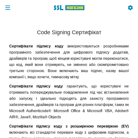
Code Signing Сертифікат
Сертифікати підпису коду
використовуються розробниками
програмного забезпечення для цифрового підпису додатків,
драйверів та програм, щоб кінцеві користувачі могли переконатися,
що код, який вони отримують, не змінено або скомпрометовано
третьою стороною. Вони включають ваш підпис, назву вашої
компанії і, якщо хочете, тимчасову мітку.
Сертифікати підпису коду
гарантують, що користувачі не
отримають попереджувальне повідомлення під час встановлення
або запуску, і ідеально підходять для захисту програмного
забезпечення, драйверів та програм для різних платформ, таких як
Microsoft Authenticode® Microsoft Office & Microsoft VBA, Adobe®
AIR®, Java®, Mozilla® Objects
Сертифікати підпису коду з розширеною перевіркою (EV)
включають всі стандартні переваги коду з цифровим підписом, а