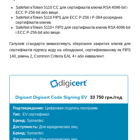
SafeNet eToken 5110 CC для сертифікатів ключів RSA 4096-bit і
ECC P-256-bit або вище.
SafeNet eToken 5110 FIPS для ECC P-256 і P-384-розрядних
сертифікатів ключів.
SafeNet eToken 5110+ FIPS для сертифікатів ключів RSA 4096-bit
і ECC P-256-bit або вище.
Галузеві стандарти вимагатимуть зберігання закритих ключів для
сертифікатів підпису коду на обладнанні, сертифікованому як FIPS
140, рівень 2, Common Criteria EAL 4+ або еквівалент.
Digicert Digicert Code Signing EV
33 750 грн./год
Подтверждение:
Цифровая подпись программ
Тип:
EV сертификат
Бренд:
Symantec
Доступность:
Для юридических лиц
Бренд:
Symantec
Доступность:
Для юридических лиц