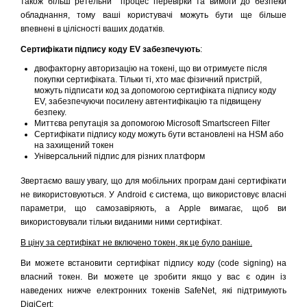
також більш ретельни процес перевірки та вимоги до безпеки
обладнання, тому ваші користувачі можуть бути ще більше
впевнені в цілісності ваших додатків.
Сертифікати підпису коду EV забезпечують
:
двофакторну авторизацію на токені, що ви отримуєте після
покупки сертифіката. Тільки ті, хто має фізичний пристрій,
можуть підписати код за допомогою сертифіката підпису коду
EV, забезпечуючи посилену автентифікацію та підвищену
безпеку.
Миттєва репутація за допомогою Microsoft Smartscreen Filter
Сертифікати підпису коду можуть бути встановлені на HSM або
на захищений токен
Універсальний підпис для різних платформ
Звертаємо вашу увагу, що для мобільних програм дані сертифікати
не використовуються. У Android є система, що використовує власні
параметри, що самозавіряють, а Apple вимагає, щоб ви
використовували тільки виданими ними сертифікат.
В ціну за сертифікат не включено токен, як це було раніше.
Ви можете встановити сертифікат підпису коду (code signing) на
власний токен. Ви можете це зробити якщо у вас є один із
наведених нижче електронних токенів SafeNet, які підтримують
DigiCert: