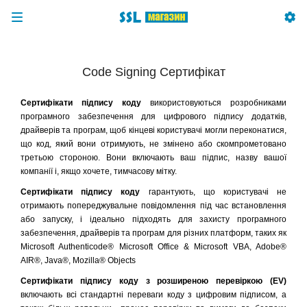
Code Signing Сертифікат
Сертифікати підпису коду
використовуються розробниками
програмного забезпечення для цифрового підпису додатків,
драйверів та програм, щоб кінцеві користувачі могли переконатися,
що код, який вони отримують, не змінено або скомпрометовано
третьою стороною. Вони включають ваш підпис, назву вашої
компанії і, якщо хочете, тимчасову мітку.
Сертифікати підпису коду
гарантують, що користувачі не
отримають попереджувальне повідомлення під час встановлення
або запуску, і ідеально підходять для захисту програмного
забезпечення, драйверів та програм для різних платформ, таких як
Microsoft Authenticode® Microsoft Office & Microsoft VBA, Adobe®
AIR®, Java®, Mozilla® Objects
Сертифікати підпису коду з розширеною перевіркою (EV)
включають всі стандартні переваги коду з цифровим підписом, а