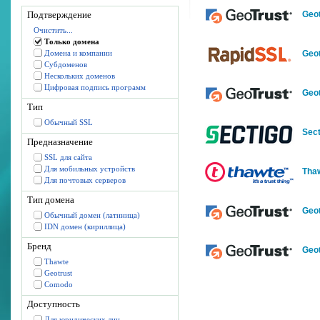
Подтверждение
Geot
Очистить...
Только домена
Домена и компании
Geot
Субдоменов
Нескольких доменов
Цифровая подпись программ
Geo
Тип
Обычный SSL
Sect
Предназначение
SSL для сайта
Для мобильных устройств
Tha
Для почтовых серверов
Тип домена
Geot
Обычный домен (латиница)
IDN домен (кириллица)
Бренд
Geo
Thawte
Geotrust
Comodo
Доступность
Для юридических лиц