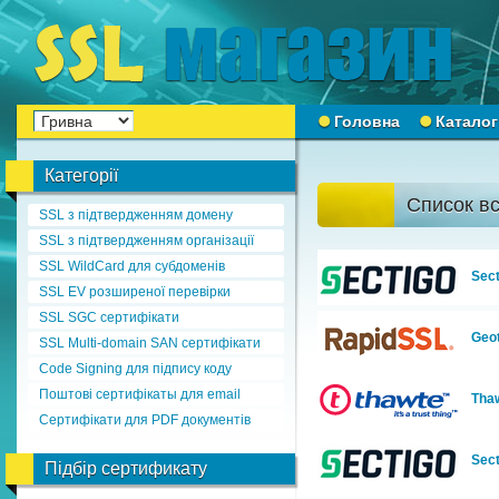
Головна
Каталог
Категорії
Список в
SSL з підтвердженням домену
SSL з підтвердженням організації
SSL WildCard для субдоменів
Sect
SSL EV розширеної перевірки
SSL SGC сертифікати
Geot
SSL Multi-domain SAN сертифікати
Code Signing для підпису коду
Поштові сертифікаты для email
Tha
Сертифікати для PDF документів
Sec
Підбір сертификату