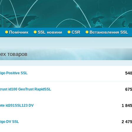
Помічник
SSL новини
CSR
Встановлення SSL
сех товаров
540
igo Positive SSL
675
rust id100 GeoTrust RapidSSL
1 845
wte id201SSL123 DV
2 475
tigo DV SSL