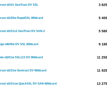
3 825
rust id101 GeoTrust DV SSL
5 400
rust id100w RapidSSL Wildcard
5 580
trust id101s2 GeoTrust DV SAN-2
9 180
igo id600w DV SSL Wildcard
11 250
wte id201w SSL123 DV Wildcard
11 925
rust id101w Geotrust DV Wildcard
13 275
trust id101sw QuickSSL DV SAN-Wildcard