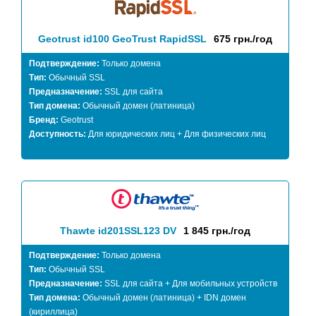
Geotrust id100 GeoTrust RapidSSL
675 грн./год
Подтверждение:
Только домена
Тип:
Обычный SSL
Предназначение:
SSL для сайта
Тип домена:
Обычный домен (латиница)
Бренд:
Geotrust
Доступность:
Для юридических лиц + Для физических лиц
Thawte id201SSL123 DV
1 845 грн./год
Подтверждение:
Только домена
Тип:
Обычный SSL
Предназначение:
SSL для сайта + Для мобильных устройств
Тип домена:
Обычный домен (латиница) + IDN домен
(кириллица)