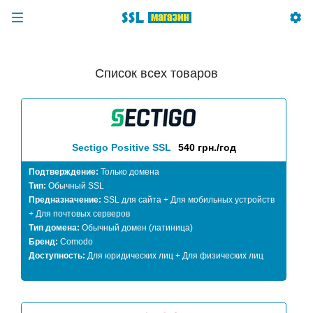
Список всех товаров
Sectigo Positive SSL
540 грн./год
Подтверждение:
Только домена
Тип:
Обычный SSL
Предназначение:
SSL для сайта + Для мобильных устройств
+ Для почтовых серверов
Тип домена:
Обычный домен (латиница)
Бренд:
Comodo
Доступность:
Для юридических лиц + Для физических лиц