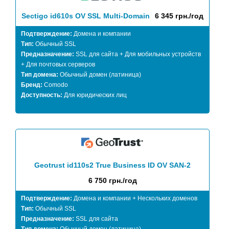
Sectigo id610s OV SSL Multi-Domain
6 345 грн./год
Подтверждение:
Домена и компании
Тип:
Обычный SSL
Предназначение:
SSL для сайта + Для мобильных устройств
+ Для почтовых серверов
Тип домена:
Обычный домен (латиница)
Бренд:
Comodo
Доступность:
Для юридических лиц
Geotrust id110s2 True Business ID OV SAN-2
6 750 грн./год
Подтверждение:
Домена и компании + Нескольких доменов
Тип:
Обычный SSL
Предназначение:
SSL для сайта