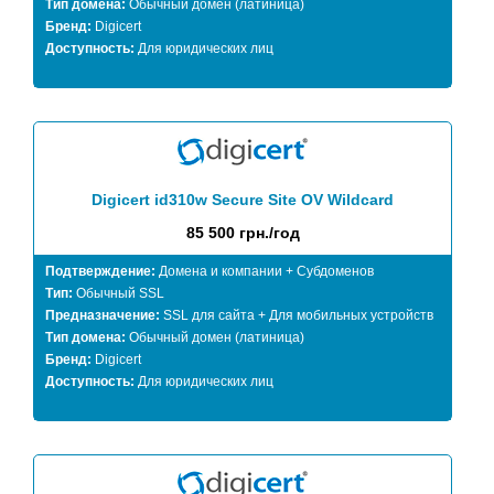
Тип домена:
Обычный домен (латиница)
Бренд:
Digicert
Доступность:
Для юридических лиц
Digicert id310w Secure Site OV Wildcard
85 500 грн./год
Подтверждение:
Домена и компании + Субдоменов
Тип:
Обычный SSL
Предназначение:
SSL для сайта + Для мобильных устройств
Тип домена:
Обычный домен (латиница)
Бренд:
Digicert
Доступность:
Для юридических лиц