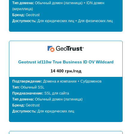
Тип домена:
Обычный домен (латиница) + IDN домен
(кириллица)
Бренд:
Geotrust
Доступность:
Для юридических лиц + Для физических лиц
Geotrust id110w True Business ID OV Wildcard
14 400 грн./год
Подтверждение:
Домена и компании + Субдоменов
Тип:
Обычный SSL
Предназначение:
SSL для сайта
Тип домена:
Обычный домен (латиница)
Бренд:
Geotrust
Доступность:
Для юридических лиц