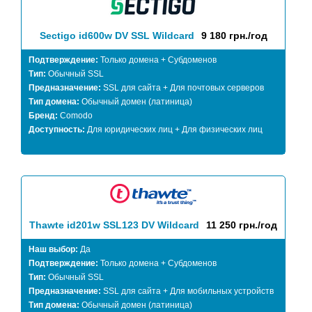
Sectigo id600w DV SSL Wildcard
9 180 грн./год
Подтверждение:
Только домена + Субдоменов
Тип:
Обычный SSL
Предназначение:
SSL для сайта + Для почтовых серверов
Тип домена:
Обычный домен (латиница)
Бренд:
Comodo
Доступность:
Для юридических лиц + Для физических лиц
Thawte id201w SSL123 DV Wildcard
11 250 грн./год
Наш выбор:
Да
Подтверждение:
Только домена + Субдоменов
Тип:
Обычный SSL
Предназначение:
SSL для сайта + Для мобильных устройств
Тип домена:
Обычный домен (латиница)