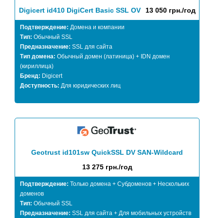
Digicert id410 DigiCert Basic SSL OV
13 050 грн./год
Подтверждение:
Домена и компании
Тип:
Обычный SSL
Предназначение:
SSL для сайта
Тип домена:
Обычный домен (латиница) + IDN домен
(кириллица)
Бренд:
Digicert
Доступность:
Для юридических лиц
Geotrust id101sw QuickSSL DV SAN-Wildcard
13 275 грн./год
Подтверждение:
Только домена + Субдоменов + Нескольких
доменов
Тип:
Обычный SSL
Предназначение:
SSL для сайта + Для мобильных устройств