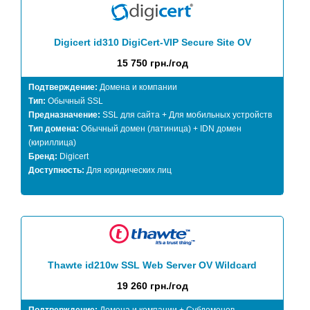
Digicert id310 DigiCert-VIP Secure Site OV
15 750 грн./год
Подтверждение:
Домена и компании
Тип:
Обычный SSL
Предназначение:
SSL для сайта + Для мобильных устройств
Тип домена:
Обычный домен (латиница) + IDN домен
(кириллица)
Бренд:
Digicert
Доступность:
Для юридических лиц
Thawte id210w SSL Web Server OV Wildcard
19 260 грн./год