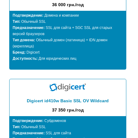
36 000 грн./год
Подтверждение:
Домена и компании
Тип:
Обычный SSL
Предназначение:
SSL для сайта + SGC SSL для старых
версий браузеров
Тип домена:
Обычный домен (латиница) + IDN домен
(кириллица)
Бренд:
Digicert
Доступность:
Для юридических лиц
Digicert id410w Basic SSL OV Wildcard
37 350 грн./год
Подтверждение:
Субдоменов
Тип:
Обычный SSL
Предназначение:
SSL для сайта