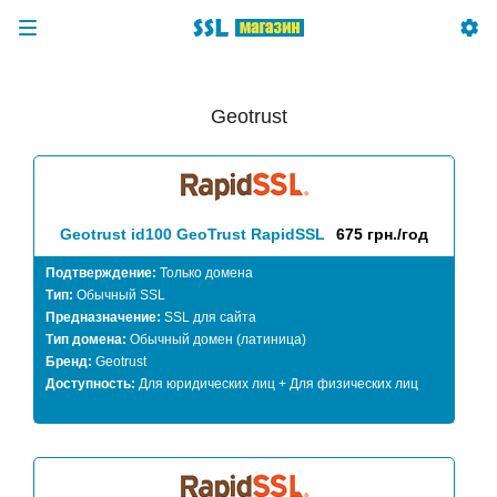
Geotrust
Geotrust id100 GeoTrust RapidSSL
675 грн./год
Подтверждение:
Только домена
Тип:
Обычный SSL
Предназначение:
SSL для сайта
Тип домена:
Обычный домен (латиница)
Бренд:
Geotrust
Доступность:
Для юридических лиц + Для физических лиц