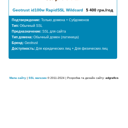
Geotrust id100w RapidSSL Wildcard
5 400 грн./год
Подтверждение:
Только домена + Субдоменов
Тип:
Обычный SSL
Предназначение:
SSL для сайта
Тип домена:
Обычный домен (латиница)
Бренд:
Geotrust
Доступность:
Для юридических лиц + Для физических лиц
Мапа сайту
|
SSL магазин
© 2011-2024 | Розробка та дизайн сайту:
adgrafics