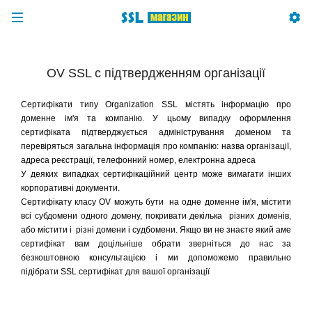
OV SSL с підтвердженням організації
Сертифікати типу Organization SSL містять інформацію про
доменне ім'я та компанію. У цьому випадку оформлення
сертифіката підтверджується адміністрування доменом та
перевіряться
загальна інформація про компанію: назва організації,
адреса реєстрації, телефонний номер, електронна адреса
У деяких випадках сертифікаційний центр може вимагати інших
корпоративні документи.
Сертифікату класу OV можуть бути на одне доменне ім'я, містити
всі субдомени одного домену, покривати декілька різних доменів,
або містити і різні домени і судбомени. Якщо ви не знаєте який аме
сертифікат вам доцільніше обрати зверніться до нас за
безкоштовною консультацією і ми допоможемо правильно
підібрати SSL сертифікат для вашої організації