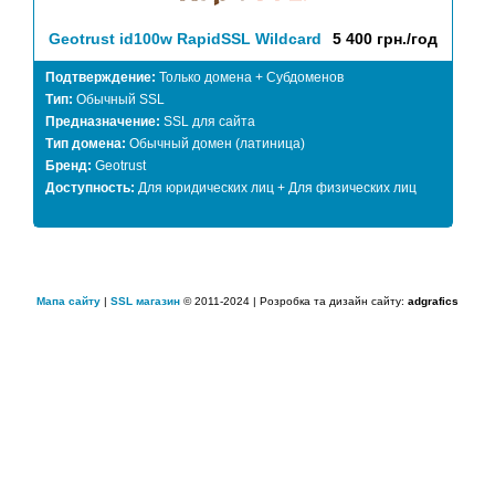
Geotrust id100w RapidSSL Wildcard
5 400 грн./год
Подтверждение:
Только домена + Субдоменов
Тип:
Обычный SSL
Предназначение:
SSL для сайта
Тип домена:
Обычный домен (латиница)
Бренд:
Geotrust
Доступность:
Для юридических лиц + Для физических лиц
Мапа сайту
|
SSL магазин
© 2011-2024 | Розробка та дизайн сайту:
adgrafics