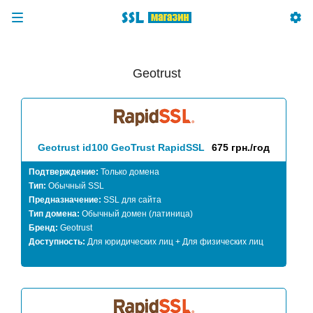
Geotrust
Geotrust id100 GeoTrust RapidSSL
675 грн./год
Подтверждение:
Только домена
Тип:
Обычный SSL
Предназначение:
SSL для сайта
Тип домена:
Обычный домен (латиница)
Бренд:
Geotrust
Доступность:
Для юридических лиц + Для физических лиц