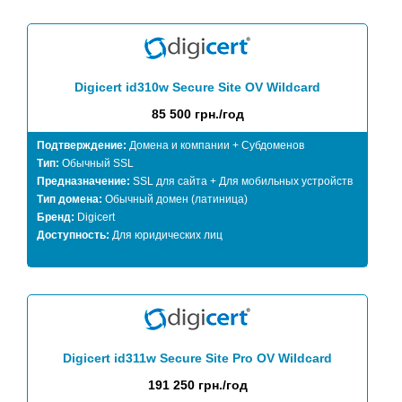
Digicert id310w Secure Site OV Wildcard
85 500 грн./год
Подтверждение:
Домена и компании + Субдоменов
Тип:
Обычный SSL
Предназначение:
SSL для сайта + Для мобильных устройств
Тип домена:
Обычный домен (латиница)
Бренд:
Digicert
Доступность:
Для юридических лиц
Digicert id311w Secure Site Pro OV Wildcard
191 250 грн./год