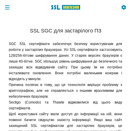
SSL SGC для застарілого ПЗ
SGC SSL сертифікати забезпечує безпеку користувачам для
роботи у застарілих браузерах. Усі SSL-сертифікати застосовують
128/256-бітове шифрування даних. У старих версіях браузерів є
лише 40-бітне. SGC збільшує рівень шифрування до безпечного та
захищає всіх відвідувачів сайту. При цьому їм не потрібно
інсталювати оновлення. Вони потрібні маленьким юзерам і
відходять у минуле.
Причина полягає в тому, що ця технологія вирішує проблему з
криптографією, але не справляється з іншими вразливими для
небезпечних браузерів.
Sectigo (Comodo) та Thawte відмовилися від цього виду
сертифікатів .
Щоб користувачі сайту мали доступ до інформації на ній, вони
повинні бачити свідоцтво захисту інформації. Якщо ваш сайт
захищений SSL сертифікатом для застарілих браузерів, це