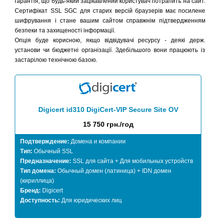
гарантія, що будь-який зацікавлений користувач потрапить на сайт.
Сертифікат SSL SGC для старих версій браузерів має посилене
шифрування і стане вашим сайтом справжнім підтвердженням
безпеки та захищеності інформації.
Опція буде корисною, якщо відвідувачі ресурсу - деякі держ.
установи чи бюджетні організації. Здебільшого вони працюють із
застарілою технічною базою.
Digicert id310 DigiCert-VIP Secure Site OV
15 750 грн./год
Подтверждение:
Домена и компании
Тип:
Обычный SSL
Предназначение:
SSL для сайта + Для мобильных устройств
Тип домена:
Обычный домен (латиница) + IDN домен
(кириллица)
Бренд:
Digicert
Доступность:
Для юридических лиц