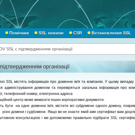
Помічник
SSL новини
CSR
Встановлення SSL
OV SSL с підтвердженням організації
підтвердженням організації
tion SSL містять інформацію про доменне ім'я та компанію. У цьому випадк
ся адміністрування доменом та перевіряться
загальна інформація про ком
ції, телефонний номер, електронна адреса
аційний центр може вимагати інших корпоративні документи.
ь бути на одне доменне ім'я, містити всі субдомени одного домену, покрив
 і різні домени і судбомени. Якщо ви не знаєте який аме сертифікат вам доці
оштовною консультацією і ми допоможемо правильно підібрати SSL сертифік