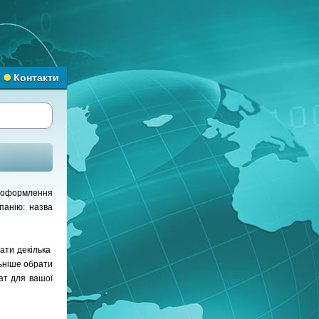
Контакти
у оформлення
панію: назва
ати декілька
льніше обрати
ат для вашої