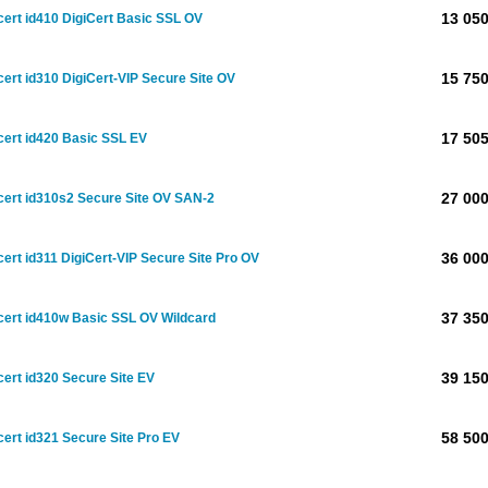
13 050
cert id410 DigiCert Basic SSL OV
15 750
cert id310 DigiCert-VIP Secure Site OV
17 505
cert id420 Basic SSL EV
27 000
cert id310s2 Secure Site OV SAN-2
36 000
cert id311 DigiCert-VIP Secure Site Pro OV
37 350
cert id410w Basic SSL OV Wildcard
39 150
cert id320 Secure Site EV
58 500
cert id321 Secure Site Pro EV