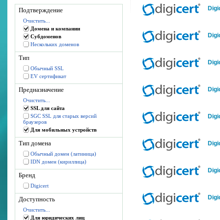
Digi
Подтверждение
Очистить...
Домена и компании
Digi
Субдоменов
Нескольких доменов
Тип
Digi
Обычный SSL
EV сертификат
Предназначение
Digi
Очистить...
SSL для сайта
SGC SSL для старых версий
Digi
браузеров
Для мобильных устройств
Тип домена
Digi
Обычный домен (латиница)
IDN домен (кириллица)
Digi
Бренд
Digicert
Digi
Доступность
Очистить...
Для юридических лиц