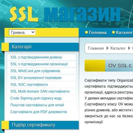
Головна
Каталог
Категорії
Главная
Каталог
SSL з підтвердженням домену
SSL з підтвердженням організації
OV SSL с 
SSL WildCard для субдоменів
SSL EV розширеної перевірки
Сертифікати типу Organiza
SSL SGC сертифікати
сертифіката підтверджуєть
SSL Multi-domain SAN сертифікати
організації, адреса реєстра
Code Signing для підпису коду
У деяких випадках сертифік
Сертифікату класу OV можут
Поштові сертифікаты для email
різних доменів, або містити
Сертифікати для PDF документів
зверніться до нас за безк
організації
Підбір сертификату