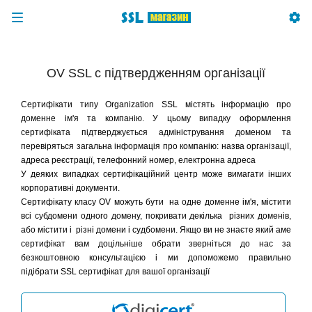
OV SSL с підтвердженням організації
Сертифікати типу Organization SSL містять інформацію про
доменне ім'я та компанію. У цьому випадку оформлення
сертифіката підтверджується адміністрування доменом та
перевіряться
загальна інформація про компанію: назва організації,
адреса реєстрації, телефонний номер, електронна адреса
У деяких випадках сертифікаційний центр може вимагати інших
корпоративні документи.
Сертифікату класу OV можуть бути на одне доменне ім'я, містити
всі субдомени одного домену, покривати декілька різних доменів,
або містити і різні домени і судбомени. Якщо ви не знаєте який аме
сертифікат вам доцільніше обрати зверніться до нас за
безкоштовною консультацією і ми допоможемо правильно
підібрати SSL сертифікат для вашої організації