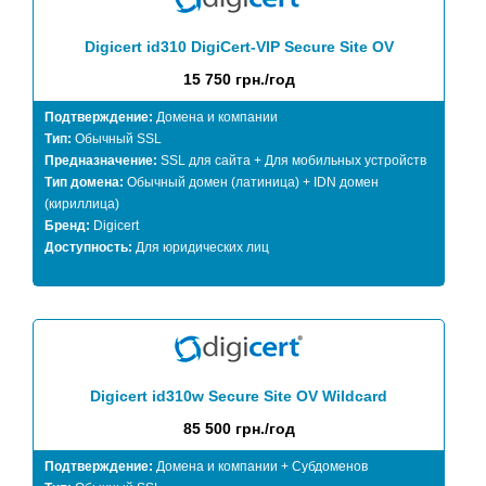
Digicert id310 DigiCert-VIP Secure Site OV
15 750 грн./год
Подтверждение:
Домена и компании
Тип:
Обычный SSL
Предназначение:
SSL для сайта + Для мобильных устройств
Тип домена:
Обычный домен (латиница) + IDN домен
(кириллица)
Бренд:
Digicert
Доступность:
Для юридических лиц
Digicert id310w Secure Site OV Wildcard
85 500 грн./год
Подтверждение:
Домена и компании + Субдоменов