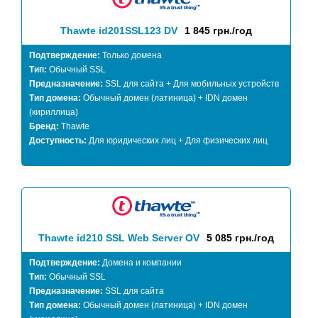
Thawte id201SSL123 DV
1 845 грн./год
Подтверждение:
Только домена
Тип:
Обычный SSL
Предназначение:
SSL для сайта + Для мобильных устройств
Тип домена:
Обычный домен (латиница) + IDN домен
(кириллица)
Бренд:
Thawte
Доступность:
Для юридических лиц + Для физических лиц
Thawte id210 SSL Web Server OV
5 085 грн./год
Подтверждение:
Домена и компании
Тип:
Обычный SSL
Предназначение:
SSL для сайта
Тип домена:
Обычный домен (латиница) + IDN домен