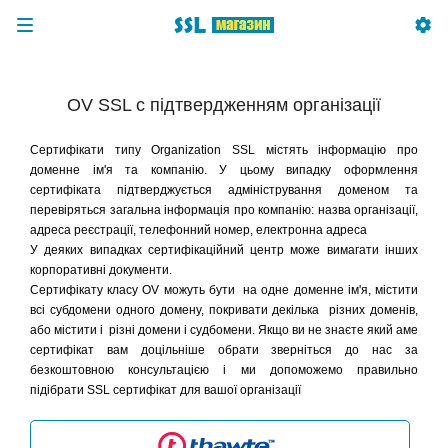
OV SSL с підтвердженням організації
Сертифікати типу Organization SSL містять інформацію про
доменне ім'я та компанію. У цьому випадку оформлення
сертифіката підтверджується адміністрування доменом та
перевіряться
загальна інформація про компанію: назва організації,
адреса реєстрації, телефонний номер, електронна адреса
У деяких випадках сертифікаційний центр може вимагати інших
корпоративні документи.
Сертифікату класу OV можуть бути на одне доменне ім'я, містити
всі субдомени одного домену, покривати декілька різних доменів,
або містити і різні домени і судбомени. Якщо ви не знаєте який аме
сертифікат вам доцільніше обрати зверніться до нас за
безкоштовною консультацією і ми допоможемо правильно
підібрати SSL сертифікат для вашої організації