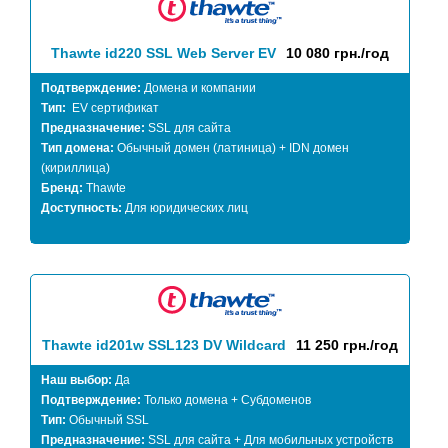
Thawte id220 SSL Web Server EV
10 080 грн./год
Подтверждение:
Домена и компании
Тип:
EV сертификат
Предназначение:
SSL для сайта
Тип домена:
Обычный домен (латиница) + IDN домен
(кириллица)
Бренд:
Thawte
Доступность:
Для юридических лиц
Thawte id201w SSL123 DV Wildcard
11 250 грн./год
Наш выбор:
Да
Подтверждение:
Только домена + Субдоменов
Тип:
Обычный SSL
Предназначение:
SSL для сайта + Для мобильных устройств