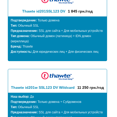
Thawte id201SSL123 DV
1 845 грн./год
Подтверждение:
Только домена
Тип:
Обычный SSL
Предназначение:
SSL для сайта + Для мобильных устройств
Тип домена:
Обычный домен (латиница) + IDN домен
(кириллица)
Бренд:
Thawte
Доступность:
Для юридических лиц + Для физических лиц
Thawte id201w SSL123 DV Wildcard
11 250 грн./год
Наш выбор:
Да
Подтверждение:
Только домена + Субдоменов
Тип:
Обычный SSL
Предназначение:
SSL для сайта + Для мобильных устройств