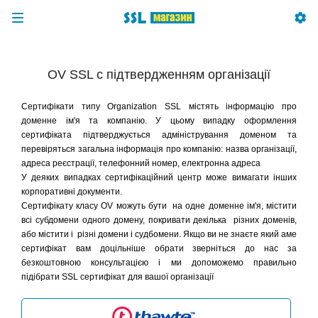
OV SSL с підтвердженням організації
Сертифікати типу Organization SSL містять інформацію про
доменне ім'я та компанію. У цьому випадку оформлення
сертифіката підтверджується адміністрування доменом та
перевіряться
загальна інформація про компанію: назва організації,
адреса реєстрації, телефонний номер, електронна адреса
У деяких випадках сертифікаційний центр може вимагати інших
корпоративні документи.
Сертифікату класу OV можуть бути на одне доменне ім'я, містити
всі субдомени одного домену, покривати декілька різних доменів,
або містити і різні домени і судбомени. Якщо ви не знаєте який аме
сертифікат вам доцільніше обрати зверніться до нас за
безкоштовною консультацією і ми допоможемо правильно
підібрати SSL сертифікат для вашої організації