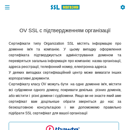
OV SSL с підтвердженням організації
Сертифікати типу Organization SSL містять інформацію про
доменне ім'я та компанію. У цьому випадку оформлення
сертифіката підтверджується адміністрування доменом та
перевіряться
загальна інформація про компанію: назва організації,
адреса реєстрації, телефонний номер, електронна адреса
У деяких випадках сертифікаційний центр може вимагати інших
корпоративні документи.
Сертифікату класу OV можуть бути на одне доменне ім'я, містити
всі субдомени одного домену, покривати декілька різних доменів,
або містити і різні домени і судбомени. Якщо ви не знаєте який аме
сертифікат вам доцільніше обрати зверніться до нас за
безкоштовною консультацією і ми допоможемо правильно
підібрати SSL сертифікат для вашої організації