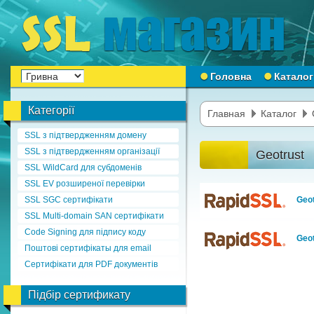
Головна
Каталог
Категорії
Главная
Каталог
SSL з підтвердженням домену
SSL з підтвердженням організації
Geotrust
SSL WildCard для субдоменів
SSL EV розширеної перевірки
SSL SGC сертифікати
Geot
SSL Multi-domain SAN сертифікати
Code Signing для підпису коду
Geot
Поштові сертифікаты для email
Сертифікати для PDF документів
Підбір сертификату