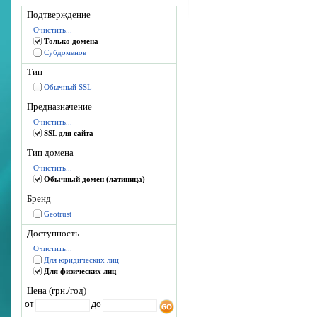
Подтверждение
Очистить...
Только домена
Субдоменов
Тип
Обычный SSL
Предназначение
Очистить...
SSL для сайта
Тип домена
Очистить...
Обычный домен (латиница)
Бренд
Geotrust
Доступность
Очистить...
Для юридических лиц
Для физических лиц
Цена (грн./год)
от
до