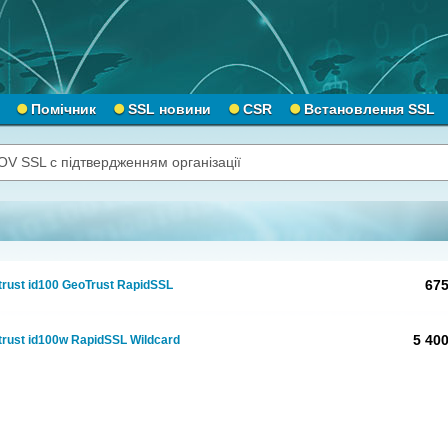
Помічник
SSL новини
CSR
Встановлення SSL
OV SSL с підтвердженням організації
675
rust id100 GeoTrust RapidSSL
5 400
rust id100w RapidSSL Wildcard