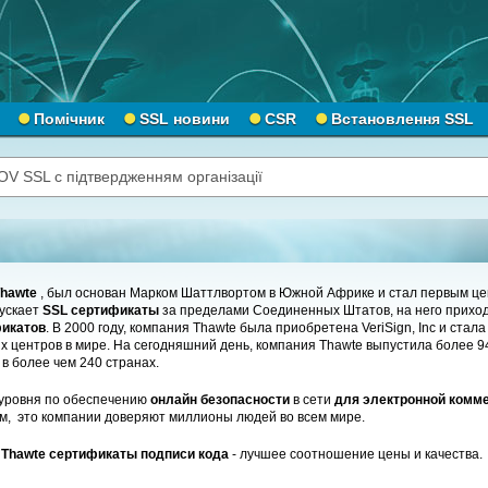
Помічник
SSL новини
CSR
Встановлення SSL
OV SSL с підтвердженням організації
hawte
, был основан Марком Шаттлвортом в Южной Африке и стал первым ц
ускает
SSL сертификаты
за пределами Соединенных Штатов, на него прихо
фикатов
. В 2000 году, компания Thawte была приобретена VeriSign, Inc и стал
 центров в мире. На сегодняшний день, компания Thawte выпустила более 9
 в более чем 240 странах.
 уровня по обеспечению
онлайн безопасности
в сети
для электронной комм
м, это компании доверяют миллионы людей во всем мире.
и
Thawte сертификаты подписи кода
- лучшее соотношение цены и качества.