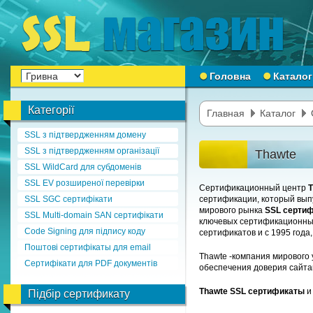
Головна
Каталог
Категорії
Главная
Каталог
SSL з підтвердженням домену
SSL з підтвердженням організації
Thawte
SSL WildCard для субдоменів
SSL EV розширеної перевірки
Сертификационный центр
T
SSL SGC сертифікати
сертификации, который вып
мирового рынка
SSL серти
SSL Multi-domain SAN сертифікати
ключевых сертификационных
Code Signing для підпису коду
сертификатов и с 1995 года,
Поштові сертифікаты для email
Thawte -компания мирового
Сертифікати для PDF документів
обеспечения доверия сайта
Thawte SSL сертификаты
Підбір сертификату