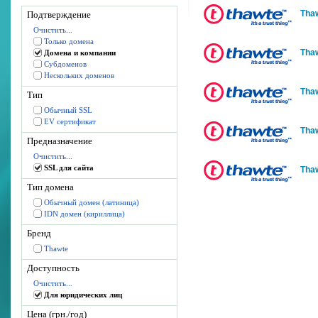
Tha
Подтверждение
Очистить...
Только домена
Tha
Домена и компании
Субдоменов
Нескольких доменов
Tha
Тип
Обычный SSL
EV сертификат
Tha
Предназначение
Очистить...
SSL для сайта
Tha
Тип домена
Обычный домен (латиница)
IDN домен (кириллица)
Бренд
Thawte
Доступность
Очистить...
Для юридических лиц
Цена (грн./год)