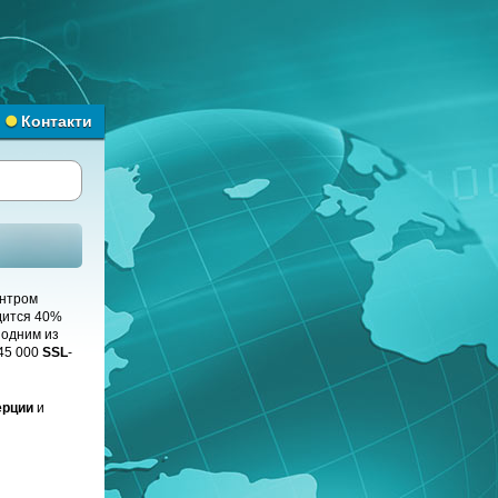
Контакти
ентром
дится 40%
а одним из
45 000
SSL
-
ерции
и