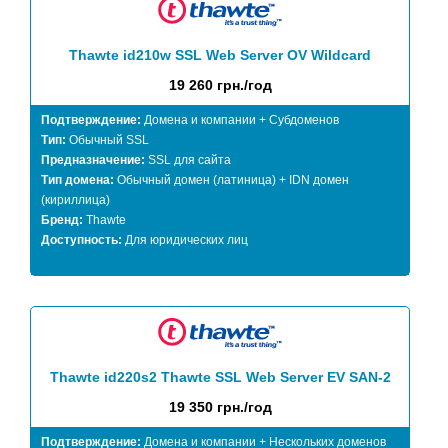
Thawte id210w SSL Web Server OV Wildcard
19 260 грн./год
Подтверждение:
Домена и компании + Субдоменов
Тип:
Обычный SSL
Предназначение:
SSL для сайта
Тип домена:
Обычный домен (латиница) + IDN домен
(кириллица)
Бренд:
Thawte
Доступность:
Для юридических лиц
Thawte id220s2 Thawte SSL Web Server EV SAN-2
19 350 грн./год
Подтверждение:
Домена и компании + Нескольких доменов