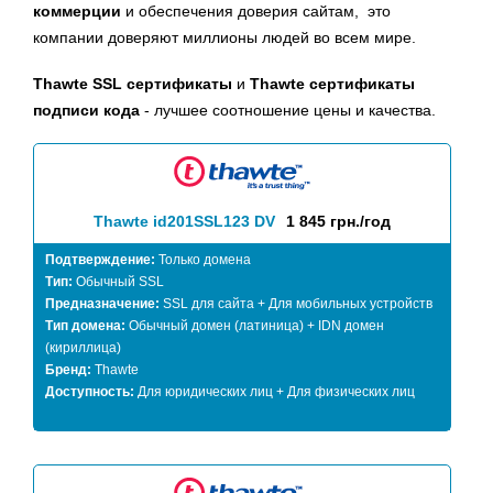
коммерции
и обеспечения доверия сайтам, это
компании доверяют миллионы людей во всем мире.
Thawte SSL сертификаты
и
Thawte сертификаты
подписи кода
- лучшее соотношение цены и качества.
Thawte id201SSL123 DV
1 845 грн./год
Подтверждение:
Только домена
Тип:
Обычный SSL
Предназначение:
SSL для сайта + Для мобильных устройств
Тип домена:
Обычный домен (латиница) + IDN домен
(кириллица)
Бренд:
Thawte
Доступность:
Для юридических лиц + Для физических лиц