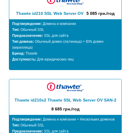
Thawte id210 SSL Web Server OV
5 085 грн./год
Подтверждение:
Домена и компании
Тип:
Обычный SSL
Предназначение:
SSL для сайта
Тип домена:
Обычный домен (латиница) + IDN домен
(кириллица)
Бренд:
Thawte
Доступность:
Для юридических лиц
Thawte id210s2 Thawte SSL Web Server OV SAN-2
8 685 грн./год
Подтверждение:
Домена и компании + Нескольких доменов
Тип:
Обычный SSL
Предназначение:
SSL для сайта