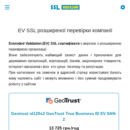
EV SSL розширеної перевірки компанії
Extended Validation (EV) SSL сертифікати
є версією з розширеною
перевіркою організації.
Вони забезпечують найвищий захист даних і призначені для
державних організацій, корпорацій, банків, акціонерних товариств,
інтернет-магазинів і всіх хто цінує безпеку та репутацію.
При натисканні на замочок в адресній стрічці користувачі бачать
кому належіть сайт і можуть впевнено і без сумніві продовжувати
роботу з сайтом
Geotrust id120s2 GeoTrust True Business ID EV SAN-
2
13 725 грн./год