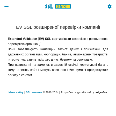
EV SSL розширеної перевірки компанії
Extended Validation (EV) SSL сертифікати
є версією з розширеною
перевіркою організації.
Вони забезпечують найвищий захист даних і призначені для
державних організацій, корпорацій, банків, акціонерних товариств,
інтернет-магазинів і всіх хто цінує безпеку та репутацію.
При натисканні на замочок в адресній стрічці користувачі бачать
кому належіть сайт і можуть впевнено і без сумніві продовжувати
роботу з сайтом
Мапа сайту
|
SSL магазин
© 2011-2024 | Розробка та дизайн сайту:
adgrafics