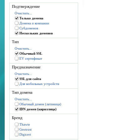
Подтверждение
Очистить...
Только домена
Домена и компании
Субдоменов
Нескольких доменов
Тип
Очистить...
Обычный SSL
EV сертификат
Предназначение
Очистить...
SSL для сайта
Для мобильных устройств
Тип домена
Очистить...
Обычный домен (латиница)
IDN домен (кириллица)
Бренд
Thawte
Geotrust
Digicert