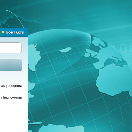
Контакти
 акціонерних
і без сумніві