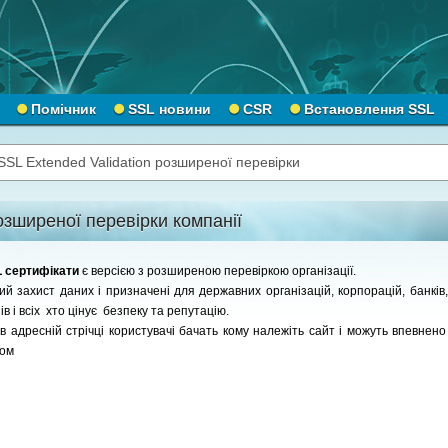
Помічник
SSL новини
CSR
Встановлення SSL
SSL Extended Validation розширеної перевірки
зширеної перевірки компанії
SL сертифікати
є версією з розширеною перевіркою організації.
 захист даних і призначені для державних організацій, корпорацій, банків,
в і всіх хто цінує безпеку та репутацію.
 адресній стрічці користувачі бачать кому належіть сайт і можуть впевнено 
том