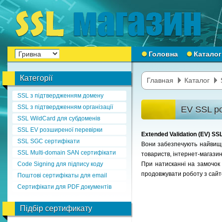
Головна
Каталог
Категорії
Главная
Каталог
SSL з підтвердженням домену
SSL з підтвердженням організації
EV SSL ро
SSL WildCard для субдоменів
SSL EV розширеної перевірки
Extended Validation (EV) S
SSL SGC сертифікати
Вони забезпечують найвищий
SSL Multi-domain SAN сертифікати
товариств, інтернет-магазині
Code Signing для підпису коду
При натисканні на замочок в
продовжувати роботу з сай
Поштові сертифікаты для email
Сертифікати для PDF документів
Підбір сертификату