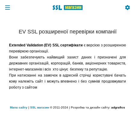
EV SSL розширеної перевірки компанії
Extended Validation (EV) SSL сертифікати
є версією з розширеною
перевіркою організації.
Вони забезпечують найвищий захист даних і призначені для
державних організацій, корпорацій, банків, акціонерних товариств,
інтернет-магазинів і всіх хто цінує безпеку та репутацію.
При натисканні на замочок в адресній стрічці користувачі бачать
кому належіть сайт і можуть впевнено і без сумніві продовжувати
роботу з сайтом
Мапа сайту
|
SSL магазин
© 2011-2024 | Розробка та дизайн сайту:
adgrafics