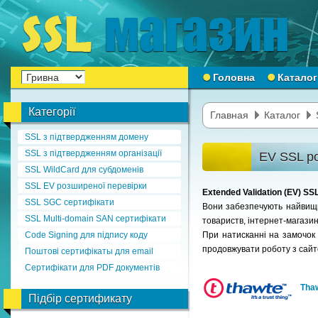
Головна
Каталог
Категорії
Главная
Каталог
SSL з підтвердженням домену
SSL з підтвердженням організації
EV SSL ро
SSL WildCard для субдоменів
SSL EV розширеної перевірки
Extended Validation (EV) S
SSL SGC сертифікати
Вони забезпечують найвищий
SSL Multi-domain SAN сертифікати
товариств, інтернет-магазині
Code Signing для підпису коду
При натисканні на замочок в
продовжувати роботу з сай
Поштові сертифікаты для email
Сертифікати для PDF документів
Tha
Підбір сертификату