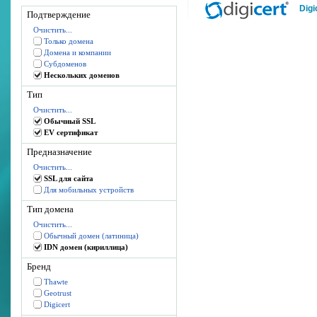
Digi
Подтверждение
Очистить...
Только домена
Домена и компании
Субдоменов
Нескольких доменов
Тип
Очистить...
Обычный SSL
EV сертификат
Предназначение
Очистить...
SSL для сайта
Для мобильных устройств
Тип домена
Очистить...
Обычный домен (латиница)
IDN домен (кириллица)
Бренд
Thawte
Geotrust
Digicert