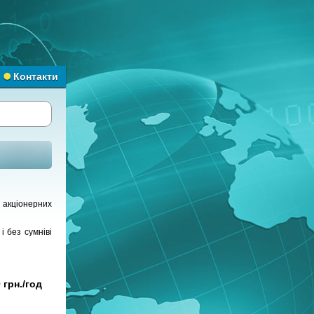
Контакти
 акціонерних
і без сумніві
 грн./год