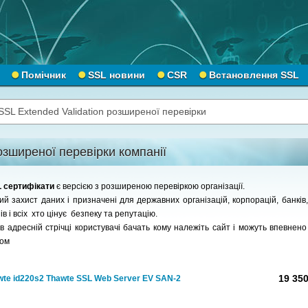
Помічник
SSL новини
CSR
Встановлення SSL
SSL Extended Validation розширеної перевірки
зширеної перевірки компанії
SL сертифікати
є версією з розширеною перевіркою організації.
 захист даних і призначені для державних організацій, корпорацій, банків,
в і всіх хто цінує безпеку та репутацію.
 адресній стрічці користувачі бачать кому належіть сайт і можуть впевнено 
том
19 350
wte id220s2 Thawte SSL Web Server EV SAN-2