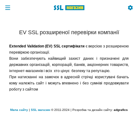
EV SSL розширеної перевірки компанії
Extended Validation (EV) SSL сертифікати
є версією з розширеною
перевіркою організації.
Вони забезпечують найвищий захист даних і призначені для
державних організацій, корпорацій, банків, акціонерних товариств,
інтернет-магазинів і всіх хто цінує безпеку та репутацію.
При натисканні на замочок в адресній стрічці користувачі бачать
кому належіть сайт і можуть впевнено і без сумніві продовжувати
роботу з сайтом
Мапа сайту
|
SSL магазин
© 2011-2024 | Розробка та дизайн сайту:
adgrafics