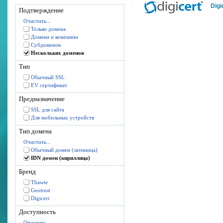
Digi
Подтверждение
Очистить...
Только домена
Домена и компании
Субдоменов
Нескольких доменов
Тип
Обычный SSL
EV сертификат
Предназначение
SSL для сайта
Для мобильных устройств
Тип домена
Очистить...
Обычный домен (латиница)
IDN домен (кириллица)
Бренд
Thawte
Geotrust
Digicert
Доступность
Очистить...