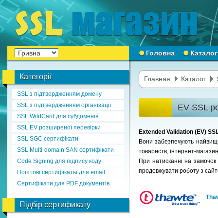
Головна
Каталог
Категорії
Главная
Каталог
SSL з підтвердженням домену
SSL з підтвердженням організації
EV SSL ро
SSL WildCard для субдоменів
SSL EV розширеної перевірки
Extended Validation (EV) S
SSL SGC сертифікати
Вони забезпечують найвищий
SSL Multi-domain SAN сертифікати
товариств, інтернет-магазині
Code Signing для підпису коду
При натисканні на замочок в
продовжувати роботу з сай
Поштові сертифікаты для email
Сертифікати для PDF документів
Tha
Підбір сертификату