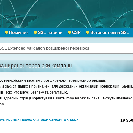
Помічник
SSL новини
CSR
Встановлення SSL
SSL Extended Validation розширеної перевірки
зширеної перевірки компанії
SL сертифікати
є версією з розширеною перевіркою організації.
 захист даних і призначені для державних організацій, корпорацій, банків,
в і всіх хто цінує безпеку та репутацію.
 адресній стрічці користувачі бачать кому належіть сайт і можуть впевнено 
том
19 350
wte id220s2 Thawte SSL Web Server EV SAN-2