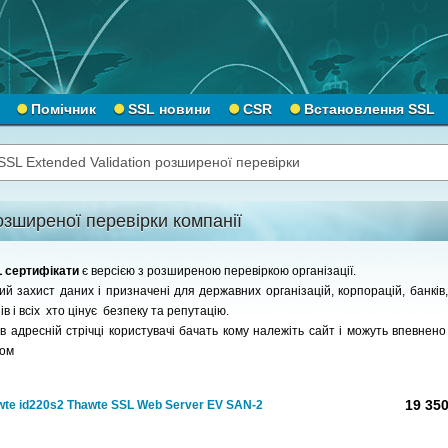
Помічник
SSL новини
CSR
Встановлення SSL
SSL Extended Validation розширеної перевірки
зширеної перевірки компанії
SL сертифікати
є версією з розширеною перевіркою організації.
 захист даних і призначені для державних організацій, корпорацій, банків,
в і всіх хто цінує безпеку та репутацію.
 адресній стрічці користувачі бачать кому належіть сайт і можуть впевнено 
том
19 350
wte id220s2 Thawte SSL Web Server EV SAN-2