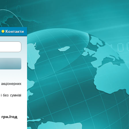
Контакти
 акціонерних
і без сумніві
 грн./год