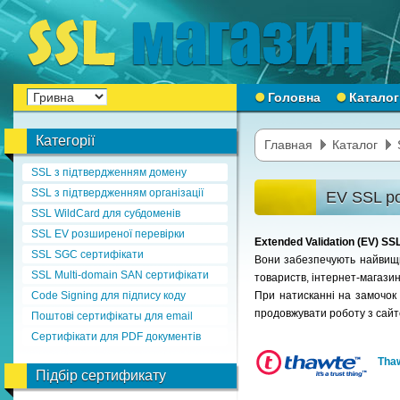
Головна
Каталог
Категорії
Главная
Каталог
SSL з підтвердженням домену
SSL з підтвердженням організації
EV SSL ро
SSL WildCard для субдоменів
SSL EV розширеної перевірки
Extended Validation (EV) S
SSL SGC сертифікати
Вони забезпечують найвищий
SSL Multi-domain SAN сертифікати
товариств, інтернет-магазині
Code Signing для підпису коду
При натисканні на замочок в
продовжувати роботу з сай
Поштові сертифікаты для email
Сертифікати для PDF документів
Tha
Підбір сертификату