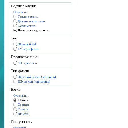
Подтверждение
Очистить...
Только домена
Домена и компании
Субдоменов
Нескольких доменов
Тип
Обычный SSL
EV сертификат
Предназначение
SSL для сайта
Тип домена
Обычный домен (латиница)
IDN домен (кириллица)
Бренд
Очистить...
Thawte
Geotrust
Comodo
Digicert
Доступность
Очистить...