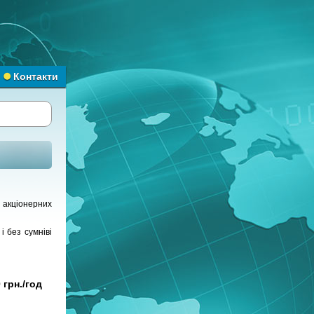
Контакти
 акціонерних
і без сумніві
 грн./год