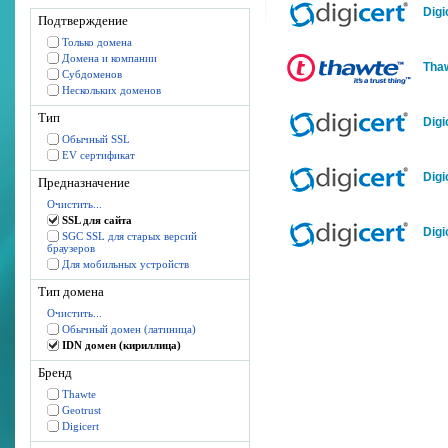
Digi
Подтверждение
Только домена
Домена и компании
Tha
Субдоменов
Нескольких доменов
Тип
Digi
Обычный SSL
EV сертификат
Digi
Предназначение
Очистить...
SSL для сайта
Digi
SGC SSL для старых версий
браузеров
Для мобильных устройств
Тип домена
Очистить...
Обычный домен (латиница)
IDN домен (кириллица)
Бренд
Thawte
Geotrust
Digicert