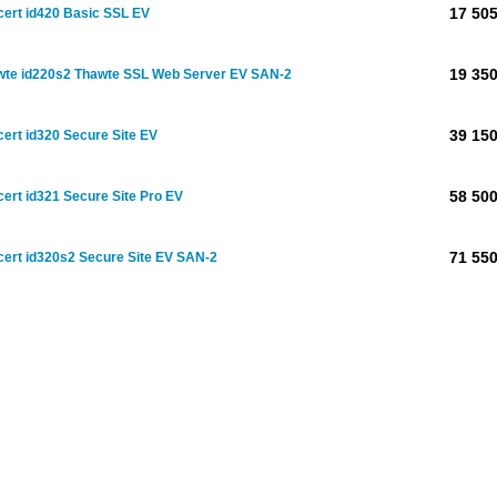
17 505
cert id420 Basic SSL EV
19 350
wte id220s2 Thawte SSL Web Server EV SAN-2
39 150
cert id320 Secure Site EV
58 500
cert id321 Secure Site Pro EV
71 550
cert id320s2 Secure Site EV SAN-2