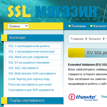
Головна
Каталог
Категорії
Главная
Каталог
SSL з підтвердженням домену
SSL з підтвердженням організації
EV SSL ро
SSL WildCard для субдоменів
SSL EV розширеної перевірки
Extended Validation (EV) S
SSL SGC сертифікати
Вони забезпечують найвищий
SSL Multi-domain SAN сертифікати
товариств, інтернет-магазині
Code Signing для підпису коду
При натисканні на замочок в
продовжувати роботу з сай
Поштові сертифікаты для email
Сертифікати для PDF документів
Tha
Підбір сертификату