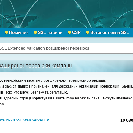
Помічник
SSL новини
CSR
Встановлення SSL
SSL Extended Validation розширеної перевірки
зширеної перевірки компанії
SL сертифікати
є версією з розширеною перевіркою організації.
 захист даних і призначені для державних організацій, корпорацій, банків,
в і всіх хто цінує безпеку та репутацію.
 адресній стрічці користувачі бачать кому належіть сайт і можуть впевнено 
том
10 080
wte id220 SSL Web Server EV