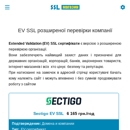
EV SSL розширеної перевірки компанії
Extended Validation (EV) SSL сертифікати
є версією з розширеною
перевіркою організації.
Вони забезпечують найвищий захист даних і призначені для
державних організацій, корпорацій, банків, акціонерних товариств,
інтернет-магазинів і всіх хто цінує безпеку та репутацію.
При натисканні на замочок в адресній стрічці користувачі бачать
кому належіть сайт і можуть впевнено і без сумніві продовжувати
роботу з сайтом
Sectigo EV SSL
6 165 грн./год
Подтверждение:
Домена и компании
Тип:
EV сертификат