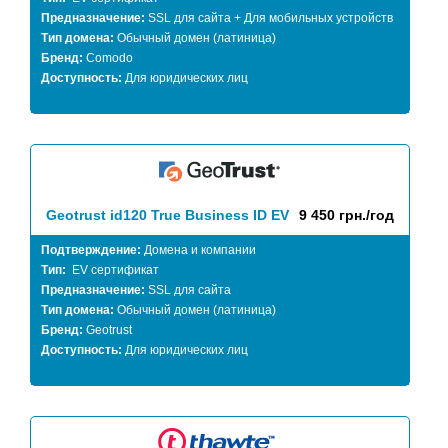
Предназначение:
SSL для сайта + Для мобильных устройств
Тип домена:
Обычный домен (латиница)
Бренд:
Comodo
Доступность:
Для юридических лиц
Geotrust id120 True Business ID EV
9 450 грн./год
Подтверждение:
Домена и компании
Тип:
EV сертификат
Предназначение:
SSL для сайта
Тип домена:
Обычный домен (латиница)
Бренд:
Geotrust
Доступность:
Для юридических лиц