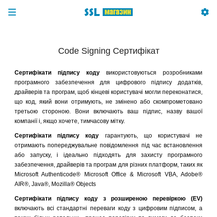
Code Signing Сертифікат
Сертифікати підпису коду
використовуються розробниками
програмного забезпечення для цифрового підпису додатків,
драйверів та програм, щоб кінцеві користувачі могли переконатися,
що код, який вони отримують, не змінено або скомпрометовано
третьою стороною. Вони включають ваш підпис, назву вашої
компанії і, якщо хочете, тимчасову мітку.
Сертифікати підпису коду
гарантують, що користувачі не
отримають попереджувальне повідомлення під час встановлення
або запуску, і ідеально підходять для захисту програмного
забезпечення, драйверів та програм для різних платформ, таких як
Microsoft Authenticode® Microsoft Office & Microsoft VBA, Adobe®
AIR®, Java®, Mozilla® Objects
Сертифікати підпису коду з розширеною перевіркою (EV)
включають всі стандартні переваги коду з цифровим підписом, а