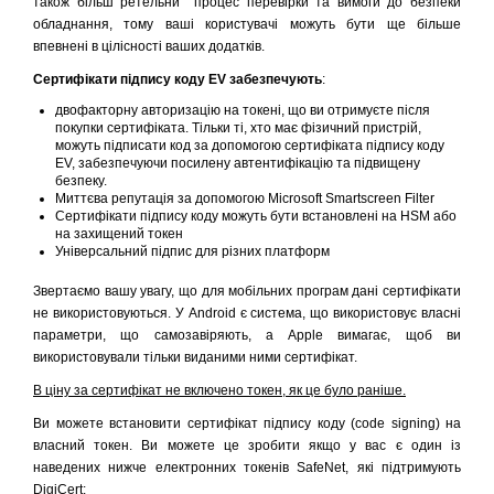
також більш ретельни процес перевірки та вимоги до безпеки
обладнання, тому ваші користувачі можуть бути ще більше
впевнені в цілісності ваших додатків.
Сертифікати підпису коду EV забезпечують
:
двофакторну авторизацію на токені, що ви отримуєте після
покупки сертифіката. Тільки ті, хто має фізичний пристрій,
можуть підписати код за допомогою сертифіката підпису коду
EV, забезпечуючи посилену автентифікацію та підвищену
безпеку.
Миттєва репутація за допомогою Microsoft Smartscreen Filter
Сертифікати підпису коду можуть бути встановлені на HSM або
на захищений токен
Універсальний підпис для різних платформ
Звертаємо вашу увагу, що для мобільних програм дані сертифікати
не використовуються. У Android є система, що використовує власні
параметри, що самозавіряють, а Apple вимагає, щоб ви
використовували тільки виданими ними сертифікат.
В ціну за сертифікат не включено токен, як це було раніше.
Ви можете встановити сертифікат підпису коду (code signing) на
власний токен. Ви можете це зробити якщо у вас є один із
наведених нижче електронних токенів SafeNet, які підтримують
DigiCert: