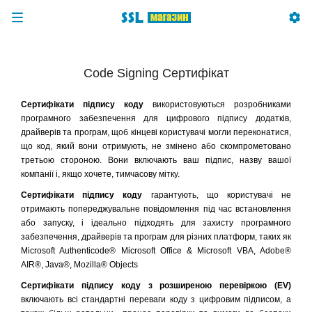
Code Signing Сертифікат
Сертифікати підпису коду
використовуються розробниками
програмного забезпечення для цифрового підпису додатків,
драйверів та програм, щоб кінцеві користувачі могли переконатися,
що код, який вони отримують, не змінено або скомпрометовано
третьою стороною. Вони включають ваш підпис, назву вашої
компанії і, якщо хочете, тимчасову мітку.
Сертифікати підпису коду
гарантують, що користувачі не
отримають попереджувальне повідомлення під час встановлення
або запуску, і ідеально підходять для захисту програмного
забезпечення, драйверів та програм для різних платформ, таких як
Microsoft Authenticode® Microsoft Office & Microsoft VBA, Adobe®
AIR®, Java®, Mozilla® Objects
Сертифікати підпису коду з розширеною перевіркою (EV)
включають всі стандартні переваги коду з цифровим підписом, а