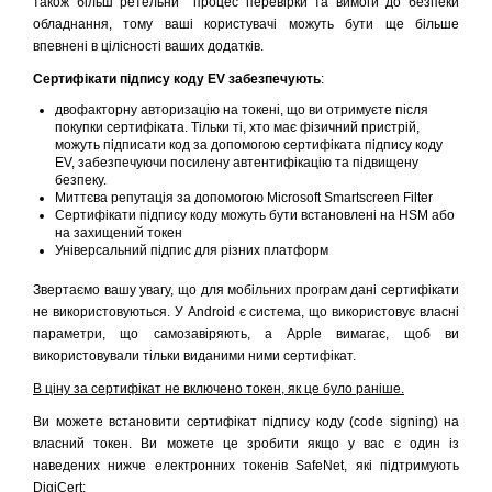
також більш ретельни процес перевірки та вимоги до безпеки
обладнання, тому ваші користувачі можуть бути ще більше
впевнені в цілісності ваших додатків.
Сертифікати підпису коду EV забезпечують
:
двофакторну авторизацію на токені, що ви отримуєте після
покупки сертифіката. Тільки ті, хто має фізичний пристрій,
можуть підписати код за допомогою сертифіката підпису коду
EV, забезпечуючи посилену автентифікацію та підвищену
безпеку.
Миттєва репутація за допомогою Microsoft Smartscreen Filter
Сертифікати підпису коду можуть бути встановлені на HSM або
на захищений токен
Універсальний підпис для різних платформ
Звертаємо вашу увагу, що для мобільних програм дані сертифікати
не використовуються. У Android є система, що використовує власні
параметри, що самозавіряють, а Apple вимагає, щоб ви
використовували тільки виданими ними сертифікат.
В ціну за сертифікат не включено токен, як це було раніше.
Ви можете встановити сертифікат підпису коду (code signing) на
власний токен. Ви можете це зробити якщо у вас є один із
наведених нижче електронних токенів SafeNet, які підтримують
DigiCert: