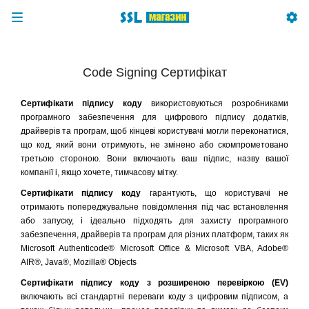
Code Signing Сертифікат
Сертифікати підпису коду
використовуються розробниками
програмного забезпечення для цифрового підпису додатків,
драйверів та програм, щоб кінцеві користувачі могли переконатися,
що код, який вони отримують, не змінено або скомпрометовано
третьою стороною. Вони включають ваш підпис, назву вашої
компанії і, якщо хочете, тимчасову мітку.
Сертифікати підпису коду
гарантують, що користувачі не
отримають попереджувальне повідомлення під час встановлення
або запуску, і ідеально підходять для захисту програмного
забезпечення, драйверів та програм для різних платформ, таких як
Microsoft Authenticode® Microsoft Office & Microsoft VBA, Adobe®
AIR®, Java®, Mozilla® Objects
Сертифікати підпису коду з розширеною перевіркою (EV)
включають всі стандартні переваги коду з цифровим підписом, а