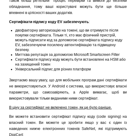
також більш ретельни процес перевірки та вимоги до безпеки
обладнання, тому ваші користувачі можуть бути ще більше
впевнені в цілісності ваших додатків.
Сертифікати підпису коду EV забезпечують
:
двофакторну авторизацію на токені, що ви отримуєте після
покупки сертифіката. Тільки ті, хто має фізичний пристрій,
можуть підписати код за допомогою сертифіката підпису коду
EV, забезпечуючи посилену автентифікацію та підвищену
безпеку.
Миттєва репутація за допомогою Microsoft Smartscreen Filter
Сертифікати підпису коду можуть бути встановлені на HSM або
на захищений токен
Універсальний підпис для різних платформ
Звертаємо вашу увагу, що для мобільних програм дані сертифікати
не використовуються. У Android є система, що використовує власні
параметри, що самозавіряють, а Apple вимагає, щоб ви
використовували тільки виданими ними сертифікат.
В ціну за сертифікат не включено токен, як це було раніше.
Ви можете встановити сертифікат підпису коду (code signing) на
власний токен. Ви можете це зробити якщо у вас є один із
наведених нижче електронних токенів SafeNet, які підтримують
DigiCert: