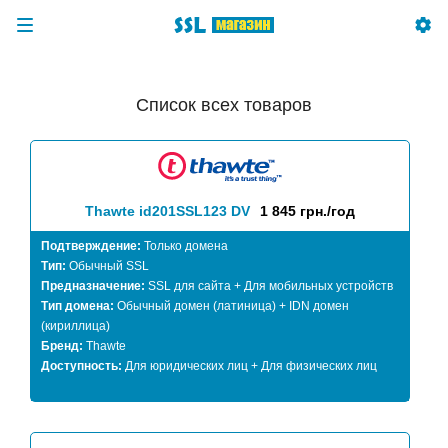
Список всех товаров
Thawte id201SSL123 DV
1 845 грн./год
Подтверждение:
Только домена
Тип:
Обычный SSL
Предназначение:
SSL для сайта + Для мобильных устройств
Тип домена:
Обычный домен (латиница) + IDN домен
(кириллица)
Бренд:
Thawte
Доступность:
Для юридических лиц + Для физических лиц