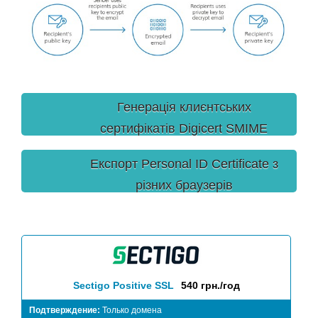
Генерація клиєнтських
сертифікатів Digicert SMIME
Personal ID Certificate
Експорт Personal ID Certificate з
різних браузерів
Sectigo Positive SSL
540 грн./год
Подтверждение:
Только домена