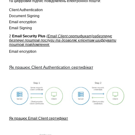
та цифровий підпис повідомлень електронної пошти:
Client Authentication
Document Signing
Email encryption
Email Signing
2
Email Security Plus
(
Email Client сертификат)
забезпечує
безпечні поштові послуги та дозволяє клієнтам шифрувати
поштові повідомлення:
Email encryption
Як працює Client Authentication сертифікат
Як працює Email Client сертифікат