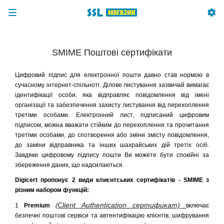
SMIME Поштові сертифікати
Цифровий підпис для електронної пошти давно став нормою в
сучасному інтернет-спільноті. Ділове листування зазвичай вимагає
ідентифікації особи, яка відправляє повідомлення від імені
організації та забезпечення захисту листування від перехоплення
третіми особами. Електронний лист, підписаний цифровим
підписом, можна вважати стійким до перехоплення та прочитання
третіми особами, до спотворення або зміни змісту повідомлення,
до заміни відправника та інших шахрайських дій третіх осіб.
Завдяки цифровому підпису пошти Ви можете бути спокійні за
збереження даних, що надсилаються.
Digicert пропонує 2 види клиєнтських сертифікатів - SMIME з
різним набором функцій:
Client Authentication сертификат)
1
Premium
(
включає
безпечні поштові сервіси та автентифікацію клієнтів, шифрування