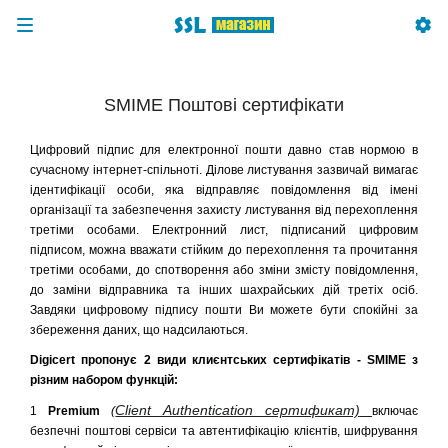
SMIME Поштові сертифікати
Цифровий підпис для електронної пошти давно став нормою в
сучасному інтернет-спільноті. Ділове листування зазвичай вимагає
ідентифікації особи, яка відправляє повідомлення від імені
організації та забезпечення захисту листування від перехоплення
третіми особами. Електронний лист, підписаний цифровим
підписом, можна вважати стійким до перехоплення та прочитання
третіми особами, до спотворення або зміни змісту повідомлення,
до заміни відправника та інших шахрайських дій третіх осіб.
Завдяки цифровому підпису пошти Ви можете бути спокійні за
збереження даних, що надсилаються.
Digicert пропонує 2 види клиєнтських сертифікатів - SMIME з
різним набором функцій:
Client Authentication сертификат)
1
Premium
(
включає
безпечні поштові сервіси та автентифікацію клієнтів, шифрування