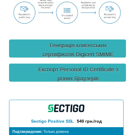
Генерація клиєнтських
сертифікатів Digicert SMIME
Personal ID Certificate
Експорт Personal ID Certificate з
різних браузерів
Sectigo Positive SSL
540 грн./год
Подтверждение:
Только домена