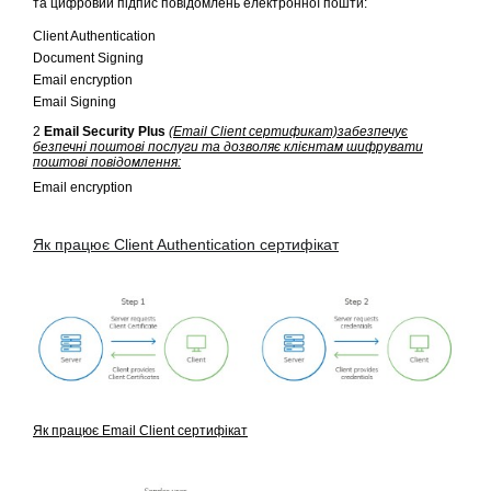
та цифровий підпис повідомлень електронної пошти:
Client Authentication
Document Signing
Email encryption
Email Signing
2
Email Security Plus
(
Email Client сертификат)
забезпечує
безпечні поштові послуги та дозволяє клієнтам шифрувати
поштові повідомлення:
Email encryption
Як працює Client Authentication сертифікат
Як працює Email Client сертифікат