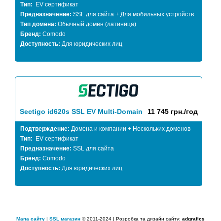
Тип:
EV сертификат
Предназначение:
SSL для сайта + Для мобильных устройств
Тип домена:
Обычный домен (латиница)
Бренд:
Comodo
Доступность:
Для юридических лиц
Sectigo id620s SSL EV Multi-Domain
11 745 грн./год
Подтверждение:
Домена и компании + Нескольких доменов
Тип:
EV сертификат
Предназначение:
SSL для сайта
Бренд:
Comodo
Доступность:
Для юридических лиц
Мапа сайту
|
SSL магазин
© 2011-2024 | Розробка та дизайн сайту:
adgrafics