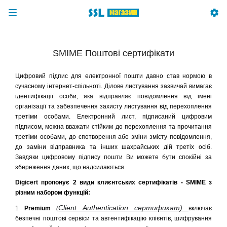
SMIME Поштові сертифікати
Цифровий підпис для електронної пошти давно став нормою в
сучасному інтернет-спільноті. Ділове листування зазвичай вимагає
ідентифікації особи, яка відправляє повідомлення від імені
організації та забезпечення захисту листування від перехоплення
третіми особами. Електронний лист, підписаний цифровим
підписом, можна вважати стійким до перехоплення та прочитання
третіми особами, до спотворення або зміни змісту повідомлення,
до заміни відправника та інших шахрайських дій третіх осіб.
Завдяки цифровому підпису пошти Ви можете бути спокійні за
збереження даних, що надсилаються.
Digicert пропонує 2 види клиєнтських сертифікатів - SMIME з
різним набором функцій:
Client Authentication сертификат)
1
Premium
(
включає
безпечні поштові сервіси та автентифікацію клієнтів, шифрування