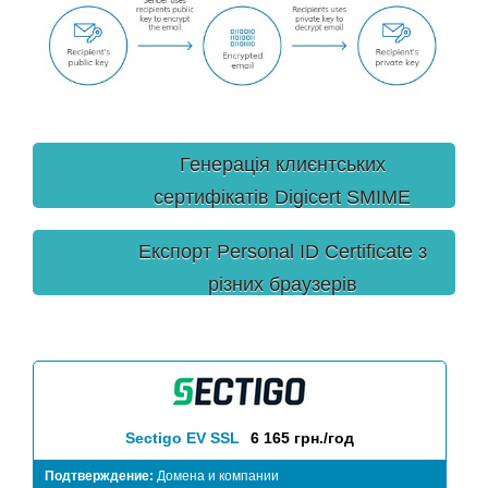
Генерація клиєнтських
сертифікатів Digicert SMIME
Personal ID Certificate
Експорт Personal ID Certificate з
різних браузерів
Sectigo EV SSL
6 165 грн./год
Подтверждение:
Домена и компании