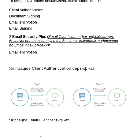
та цифровий підпис повідомлень електронної пошти:
Client Authentication
Document Signing
Email encryption
Email Signing
2
Email Security Plus
(
Email Client сертификат)
забезпечує
безпечні поштові послуги та дозволяє клієнтам шифрувати
поштові повідомлення:
Email encryption
Як працює Client Authentication сертифікат
Як працює Email Client сертифікат