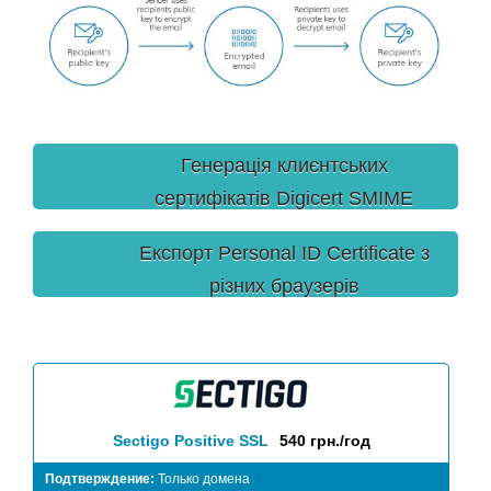
Генерація клиєнтських
сертифікатів Digicert SMIME
Personal ID Certificate
Експорт Personal ID Certificate з
різних браузерів
Sectigo Positive SSL
540 грн./год
Подтверждение:
Только домена