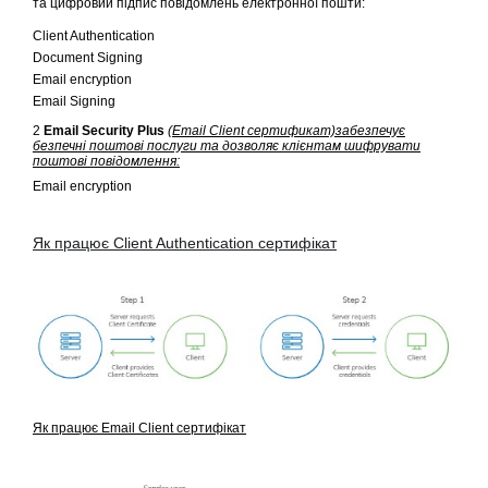
та цифровий підпис повідомлень електронної пошти:
Client Authentication
Document Signing
Email encryption
Email Signing
2
Email Security Plus
(
Email Client сертификат)
забезпечує
безпечні поштові послуги та дозволяє клієнтам шифрувати
поштові повідомлення:
Email encryption
Як працює Client Authentication сертифікат
Як працює Email Client сертифікат