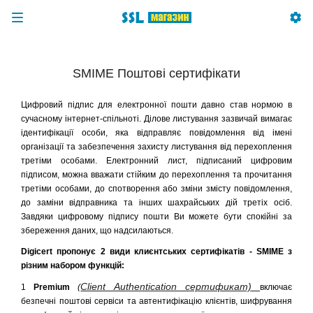
SMIME Поштові сертифікати
Цифровий підпис для електронної пошти давно став нормою в
сучасному інтернет-спільноті. Ділове листування зазвичай вимагає
ідентифікації особи, яка відправляє повідомлення від імені
організації та забезпечення захисту листування від перехоплення
третіми особами. Електронний лист, підписаний цифровим
підписом, можна вважати стійким до перехоплення та прочитання
третіми особами, до спотворення або зміни змісту повідомлення,
до заміни відправника та інших шахрайських дій третіх осіб.
Завдяки цифровому підпису пошти Ви можете бути спокійні за
збереження даних, що надсилаються.
Digicert пропонує 2 види клиєнтських сертифікатів - SMIME з
різним набором функцій:
Client Authentication сертификат)
1
Premium
(
включає
безпечні поштові сервіси та автентифікацію клієнтів, шифрування