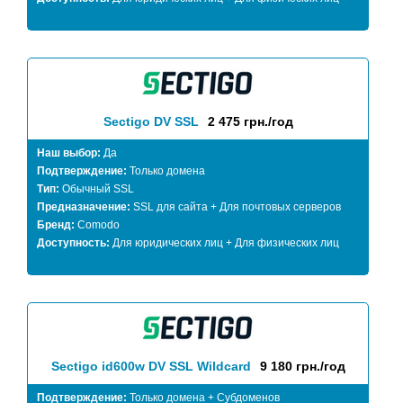
Sectigo DV SSL
2 475 грн./год
Наш выбор:
Да
Подтверждение:
Только домена
Тип:
Обычный SSL
Предназначение:
SSL для сайта + Для почтовых серверов
Бренд:
Comodo
Доступность:
Для юридических лиц + Для физических лиц
Sectigo id600w DV SSL Wildcard
9 180 грн./год
Подтверждение:
Только домена + Субдоменов