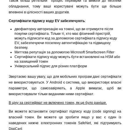
також більш ретельни процес перевірки та вимоги до безпеки
обладнання, тому ваші користувачі можуть бути ще більше
впевнені в цілісності ваших додатків.
Сертифікати підпису коду EV забезпечують
:
двофакторну авторизацію на токені, що ви отримуєте після
покупки сертифіката. Тільки ті, хто має фізичний пристрій,
можуть підписати код за допомогою сертифіката підпису коду
EV, забезпечуючи посилену автентифікацію та підвищену
безпеку.
Миттєва репутація за допомогою Microsoft Smartscreen Filter
Сертифікати підпису коду можуть бути встановлені на HSM або
на захищений токен
Універсальний підпис для різних платформ
Звертаємо вашу увагу, що для мобільних програм дані сертифікати
не використовуються. У Android є система, що використовує власні
параметри, що самозавіряють, а Apple вимагає, щоб ви
використовували тільки виданими ними сертифікат.
В ціну за сертифікат не включено токен, як це було раніше.
Ви можете встановити сертифікат підпису коду (code signing) на
власний токен. Ви можете це зробити якщо у вас є один із
наведених нижче електронних токенів SafeNet, які підтримують
DigiCert: