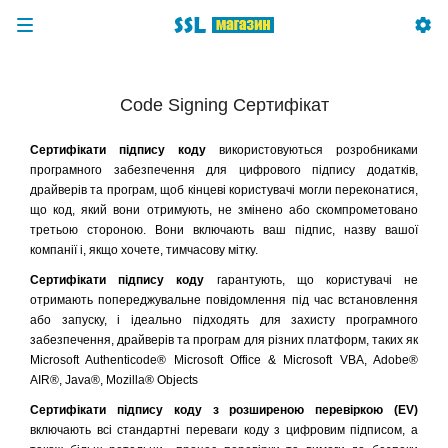
Code Signing Сертифікат
Сертифікати підпису коду
використовуються розробниками
програмного забезпечення для цифрового підпису додатків,
драйверів та програм, щоб кінцеві користувачі могли переконатися,
що код, який вони отримують, не змінено або скомпрометовано
третьою стороною. Вони включають ваш підпис, назву вашої
компанії і, якщо хочете, тимчасову мітку.
Сертифікати підпису коду
гарантують, що користувачі не
отримають попереджувальне повідомлення під час встановлення
або запуску, і ідеально підходять для захисту програмного
забезпечення, драйверів та програм для різних платформ, таких як
Microsoft Authenticode® Microsoft Office & Microsoft VBA, Adobe®
AIR®, Java®, Mozilla® Objects
Сертифікати підпису коду з розширеною перевіркою (EV)
включають всі стандартні переваги коду з цифровим підписом, а