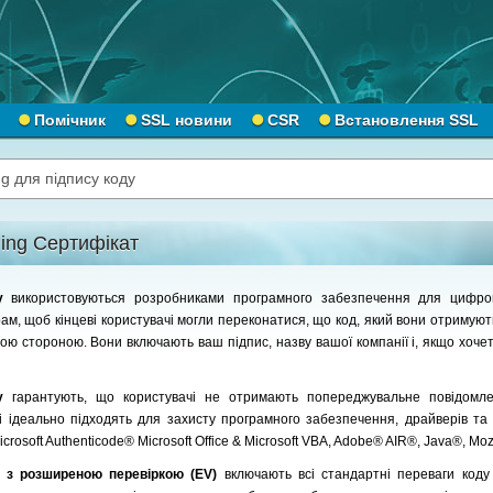
Помічник
SSL новини
CSR
Встановлення SSL
g для підпису коду
ing Сертифікат
ду
використовуються розробниками програмного забезпечення для цифров
рам, щоб кінцеві користувачі могли переконатися, що код, який вони отримуют
ю стороною. Вони включають ваш підпис, назву вашої компанії і, якщо хочет
ду
гарантують, що користувачі не отримають попереджувальне повідомл
 і ідеально підходять для захисту програмного забезпечення, драйверів та
crosoft Authenticode® Microsoft Office & Microsoft VBA, Adobe® AIR®, Java®, Moz
у з розширеною перевіркою (EV)
включають всі стандартні переваги код