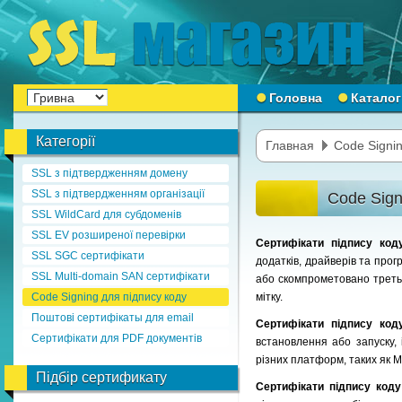
Головна
Каталог
Категорії
Главная
Code Signin
SSL з підтвердженням домену
SSL з підтвердженням організації
Code Sign
SSL WildCard для субдоменів
SSL EV розширеної перевірки
Сертифікати підпису ко
SSL SGC сертифікати
додатків, драйверів та прог
SSL Multi-domain SAN сертифікати
або скомпрометовано третьо
Code Signing для підпису коду
мітку.
Поштові сертифікаты для email
Сертифікати підпису ко
Сертифікати для PDF документів
встановлення або запуску,
різних платформ, таких як Mi
Підбір сертификату
Сертифікати підпису код