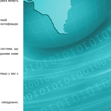
увачі можуть
ичний
тентифікацію
 система, що
иданими ними
якщо у вас є
 обладнанні,