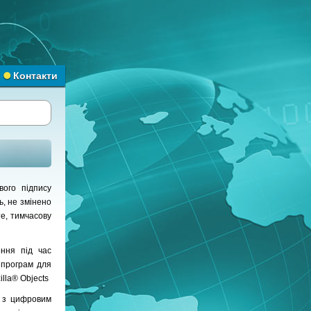
Контакти
ого підпису
ь, не змінено
е, тимчасову
ення під час
 програм для
illa® Objects
у з цифровим