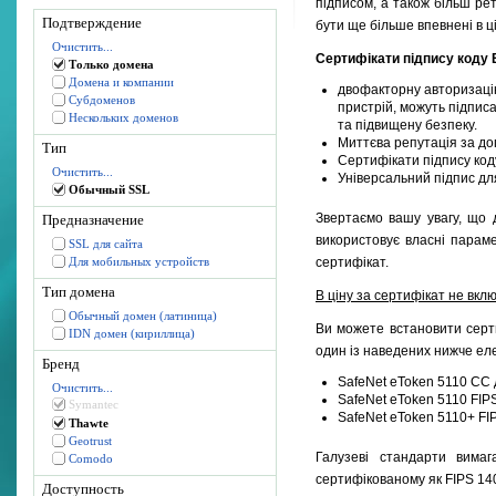
підписом, а також більш ре
Подтверждение
бути ще більше впевнені в ці
Очистить...
Сертифікати підпису коду
Только домена
Домена и компании
двофакторну авторизацію 
Субдоменов
пристрій, можуть підпис
Нескольких доменов
та підвищену безпеку.
Миттєва репутація за доп
Тип
Сертифікати підпису код
Очистить...
Універсальний підпис д
Обычный SSL
Звертаємо вашу увагу, що 
Предназначение
використовує власні парам
SSL для сайта
Для мобильных устройств
сертифікат.
Тип домена
В ціну за сертифікат не вкл
Обычный домен (латиница)
Ви можете встановити серти
IDN домен (кириллица)
один із наведених нижче еле
Бренд
SafeNet eToken 5110 CC д
Очистить...
SafeNet eToken 5110 FIP
Symantec
SafeNet eToken 5110+ FIP
Thawte
Geotrust
Галузеві стандарти вимаг
Comodo
сертифікованому як FIPS 140
Доступность