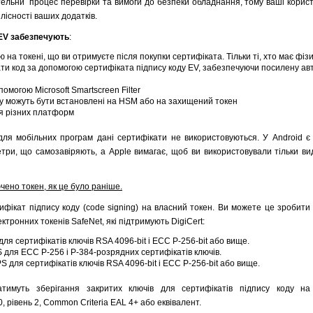
тельни процес перевірки та вимоги до безпеки обладнання, тому ваші корист
лісності ваших додатків.
 EV забезпечують
:
на токені, що ви отримуєте після покупки сертифіката. Тільки ті, хто має фіз
ати код за допомогою сертифіката підпису коду EV, забезпечуючи посилену ав
омогою Microsoft Smartscreen Filter
у можуть бути встановлені на HSM або на захищений токен
ля різних платформ
для мобільних програм дані сертифікати не використовуються. У Android є
етри, що самозавіряють, а Apple вимагає, щоб ви використовували тільки в
ючено токен, як це було раніше.
фікат підпису коду (code signing) на власний токен. Ви можете це зробити 
ктронних токенів SafeNet, які підтримують DigiCert:
ля сертифікатів ключів RSA 4096-bit і ECC P-256-bit або вище.
S для ECC P-256 і P-384-розрядних сертифікатів ключів.
S для сертифікатів ключів RSA 4096-bit і ECC P-256-bit або вище.
атимуть зберігання закритих ключів для сертифікатів підпису коду на
, рівень 2, Common Criteria EAL 4+ або еквівалент.