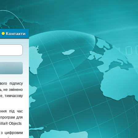
Контакти
ого підпису
ь, не змінено
е, тимчасову
ення під час
 програм для
illa® Objects
у з цифровим