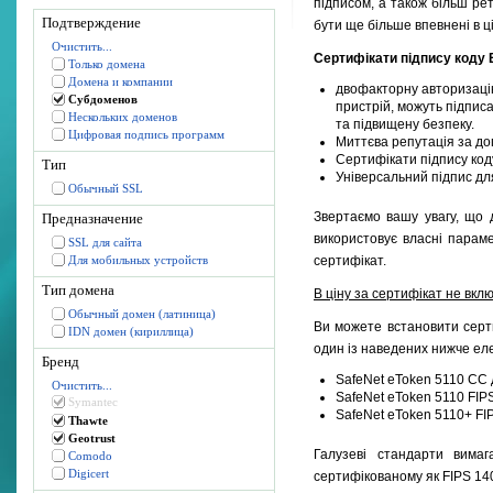
підписом, а також більш ре
Подтверждение
бути ще більше впевнені в ці
Очистить...
Сертифікати підпису коду
Только домена
Домена и компании
двофакторну авторизацію 
Субдоменов
пристрій, можуть підпис
Нескольких доменов
та підвищену безпеку.
Цифровая подпись программ
Миттєва репутація за доп
Сертифікати підпису код
Тип
Універсальний підпис д
Обычный SSL
Звертаємо вашу увагу, що 
Предназначение
використовує власні парам
SSL для сайта
Для мобильных устройств
сертифікат.
Тип домена
В ціну за сертифікат не вкл
Обычный домен (латиница)
Ви можете встановити серти
IDN домен (кириллица)
один із наведених нижче еле
Бренд
SafeNet eToken 5110 CC д
Очистить...
SafeNet eToken 5110 FIP
Symantec
SafeNet eToken 5110+ FIP
Thawte
Geotrust
Галузеві стандарти вимаг
Comodo
Digicert
сертифікованому як FIPS 140