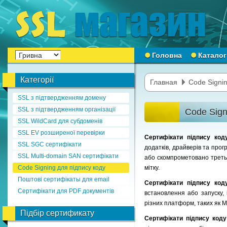
Головна
Каталог
Категорії
Главная
Code Signin
SSL з підтвердженням домену
SSL з підтвердженням організації
Code Sign
SSL WildCard для субдоменів
SSL EV розширеної перевірки
Сертифікати підпису ко
SSL SGC сертифікати
додатків, драйверів та прог
SSL Multi-domain SAN сертифікати
або скомпрометовано третьо
Code Signing для підпису коду
мітку.
Поштові сертифікаты для email
Сертифікати підпису ко
Сертифікати для PDF документів
встановлення або запуску,
різних платформ, таких як Mi
Підбір сертификату
Сертифікати підпису код