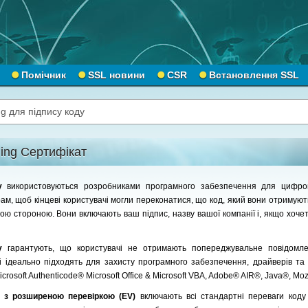
Помічник
SSL новини
CSR
Встановлення SSL
g для підпису коду
ing Сертифікат
ду
використовуються розробниками програмного забезпечення для цифров
рам, щоб кінцеві користувачі могли переконатися, що код, який вони отримуют
ю стороною. Вони включають ваш підпис, назву вашої компанії і, якщо хочет
ду
гарантують, що користувачі не отримають попереджувальне повідомл
 і ідеально підходять для захисту програмного забезпечення, драйверів та
crosoft Authenticode® Microsoft Office & Microsoft VBA, Adobe® AIR®, Java®, Moz
у з розширеною перевіркою (EV)
включають всі стандартні переваги код