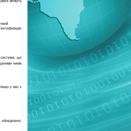
увачі можуть
ичний
тентифікацію
 система, що
иданими ними
якщо у вас є
 обладнанні,